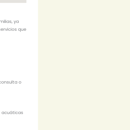
milias, ya
servicios que
consulta o
s acuáticas