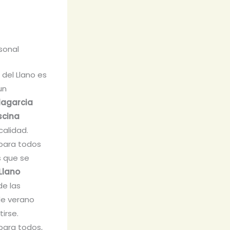
rsonal
 del Llano es
un
llagarcia
scina
calidad.
para todos
s que se
 Llano
de las
de verano
tirse.
para todos,