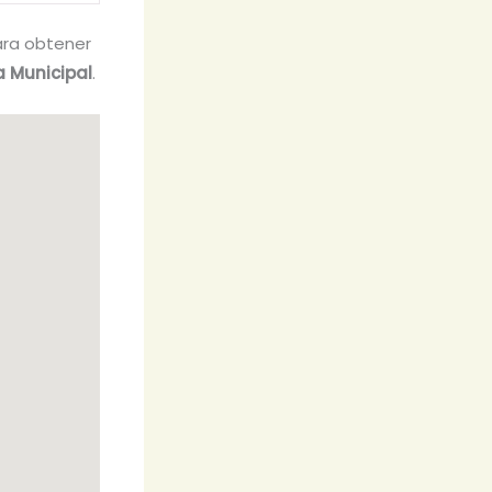
para obtener
a Municipal
.