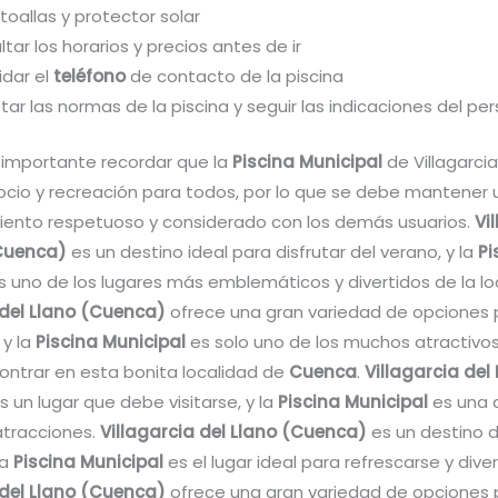
 toallas y protector solar
tar los horarios y precios antes de ir
idar el
teléfono
de contacto de la piscina
ar las normas de la piscina y seguir las indicaciones del pe
importante recordar que la
Piscina Municipal
de Villagarcia
 ocio y recreación para todos, por lo que se debe mantener 
nto respetuoso y considerado con los demás usuarios.
Vi
(Cuenca)
es un destino ideal para disfrutar del verano, y la
Pi
 uno de los lugares más emblemáticos y divertidos de la lo
 del Llano (Cuenca)
ofrece una gran variedad de opciones 
 y la
Piscina Municipal
es solo uno de los muchos atractivo
ntrar en esta bonita localidad de
Cuenca
.
Villagarcia del
s un lugar que debe visitarse, y la
Piscina Municipal
es una 
atracciones.
Villagarcia del Llano (Cuenca)
es un destino 
la
Piscina Municipal
es el lugar ideal para refrescarse y diver
 del Llano (Cuenca)
ofrece una gran variedad de opciones 