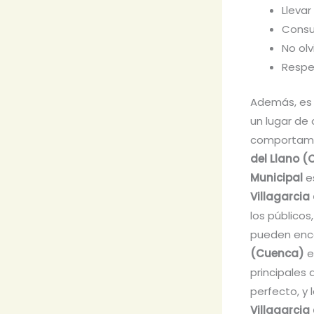
Llevar
Consul
No olv
Respet
Además, es 
un lugar de
comportamie
del Llano 
Municipal
es
Villagarcia
los públicos,
pueden enco
(Cuenca)
e
principales 
perfecto, y 
Villagarcia