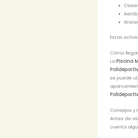
Clase
Aerób
Water
Estas activ
Cómo llegar
La
Piscina 
Polideporti
se puede uti
aparcamient
Polideporti
Consejos y 
Antes de vis
cuenta algu