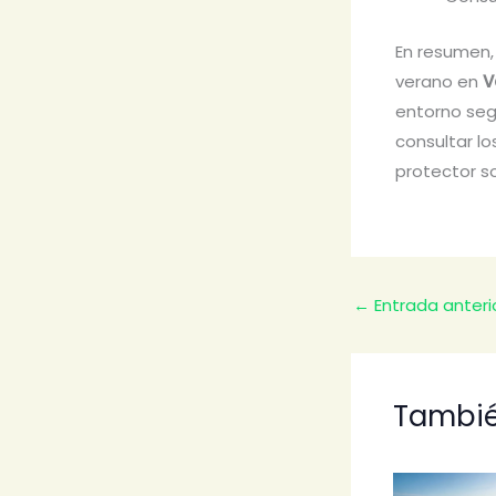
En resumen,
verano en
V
entorno seg
consultar l
protector sol
←
Entrada anteri
Tambié