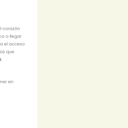
el corazón
co o llegar
ta el acceso
bús que
u
.
ner en