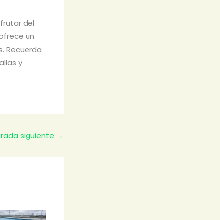
frutar del
 ofrece un
es. Recuerda
allas y
trada siguiente
→