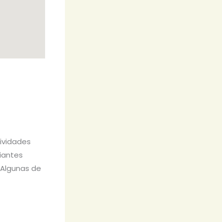
ividades
iantes
 Algunas de