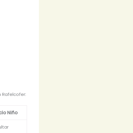
 Rafelcofer:
cio Niño
ltar