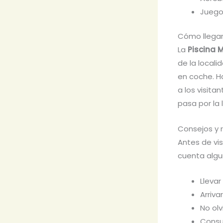
Juego
Cómo llegar
La
Piscina 
de la localid
en coche. Ha
a los visita
pasa por la
Consejos y 
Antes de vis
cuenta algu
Llevar
Arriva
No olv
Consu