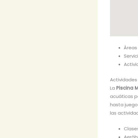
Áreas
Servi
Activ
Actividades
La
Piscina 
acuáticas p
hasta juego
las activida
Clase
Aerób