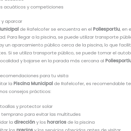
s acuáticos y competiciones
 y aparcar
Municipal
de Rafelcofer se encuentra en el
Poliesportiu
, en 
ad. Para llegar a la piscina, se puede utilizar transporte públi
y un aparcamiento público cerca de la piscina, lo que facili
ntes. Si se utiliza transporte público, se puede tomar el auto
 localidad y bajarse en la parada más cercana al
Poliesporti
recomendaciones para tu visita
itar la
Piscina Municipal
de Rafelcofer, es recomendable te
nos consejos prácticos:
 toallas y protector solar
r temprano para evitar las multitudes
idar la
dirección
y los
horarios
de la piscina
ltar los
precios
y los servicios ofrecidos antes de visitar