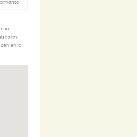
tamiento
e un
tras los
ecen en la