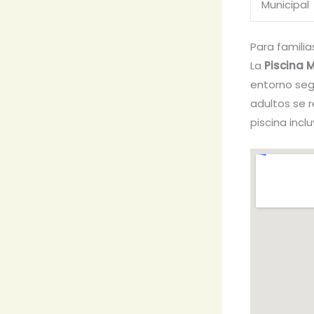
Municipal
Para familia
La
Piscina 
entorno segu
adultos se r
piscina inclu