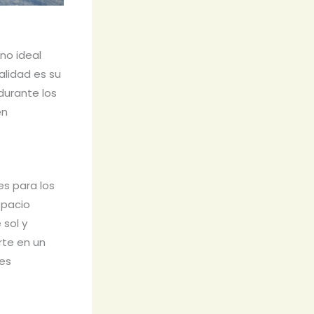
ino ideal
alidad es su
durante los
en
s para los
spacio
 sol y
erte en un
 es