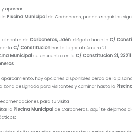
 y aparcar
a la
Piscina Municipal
de Carboneros, puedes seguir las sigu
:
 el centro de
Carboneros, Jaén
, dirígete hacia la
C/ Consti
por la
C/ Constitucion
hasta llegar al número 21
cina Municipal
se encuentra en la
C/ Constitucion 21, 23211
oneros
l aparcamiento, hay opciones disponibles cerca de la piscin
la zona designada para visitantes y caminar hasta la
Piscin
recomendaciones para tu visita
itar la
Piscina Municipal
de Carboneros, aquí te dejamos a
ácticos: