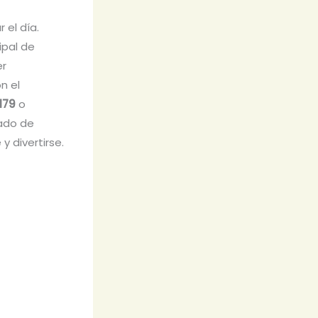
 el día.
ipal de
er
n el
179
o
tado de
 y divertirse.