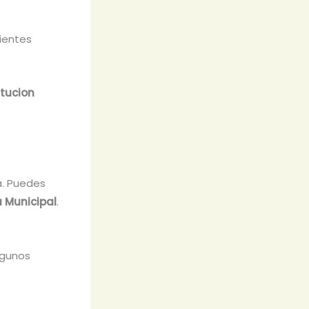
ientes
tucion
a. Puedes
a Municipal
.
lgunos