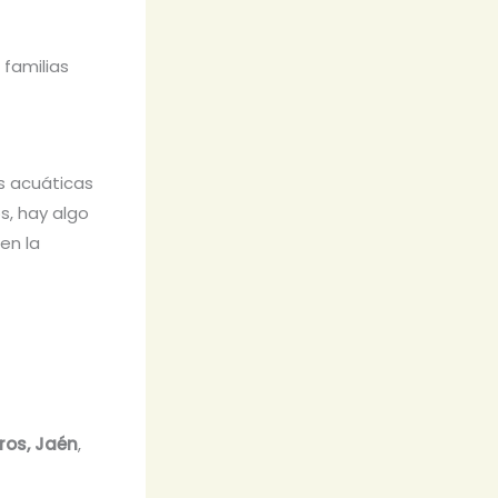
 familias
s acuáticas
s, hay algo
en la
ros, Jaén
,