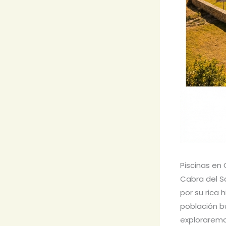
Piscinas en
Cabra del S
por su rica 
población bu
exploraremo