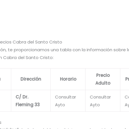
recios Cabra del Santo Cristo
ión, te proporcionamos una tabla con la información sobre 
 Cabra del Santo Cristo:
Precio
a
Dirección
Horario
P
Adulto
C/ Dr.
Consultar
Consultar
C
Fleming 33
Ayto
Ayto
A
s