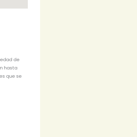
iedad de
ón hasta
des que se