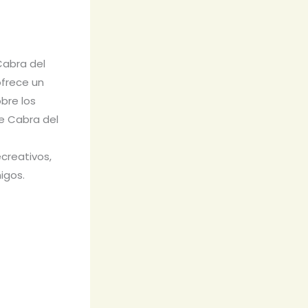
Cabra del
ofrece un
bre los
e Cabra del
ecreativos,
migos.