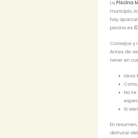
La
Piscina 
municipio, l
hay aparcam
piscina es
C
Consejos y 
Antes de vis
tener en cu
Lleva 
Consu
No te 
espec
Si vi
En resumen,
disfrutar de