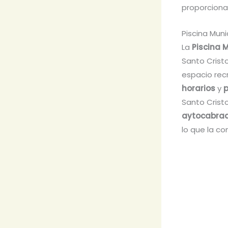
proporcionar
Piscina Muni
La
Piscina 
Santo Cristo
espacio recr
horarios
y
p
Santo Crist
aytocabrad
lo que la co