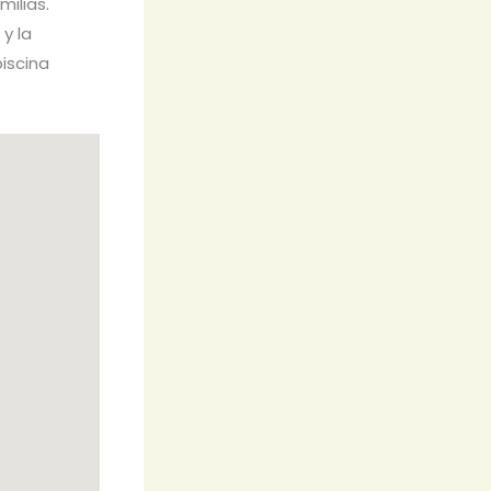
milias.
y la
iscina