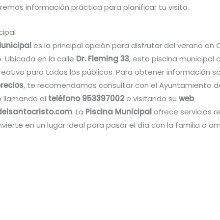
emos información práctica para planificar tu visita.
cipal
Municipal
es la principal opción para disfrutar del verano en 
. Ubicada en la calle
Dr. Fleming 33
, esta piscina municipal 
eativo para todos los públicos. Para obtener información so
recios
, te recomendamos consultar con el Ayuntamiento d
o llamando al
teléfono 953397002
o visitando su
web
elsantocristo.com
. La
Piscina Municipal
ofrece servicios r
nvierte en un lugar ideal para pasar el día con la familia o a