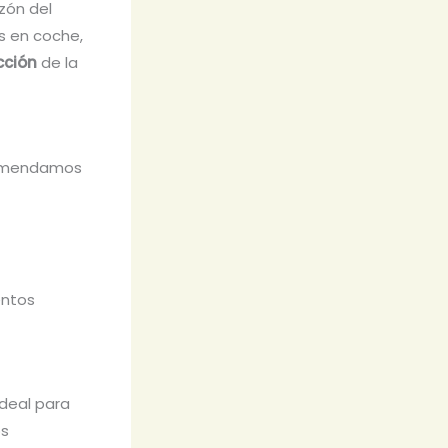
zón del
es en coche,
cción
de la
comendamos
ntos
ideal para
os