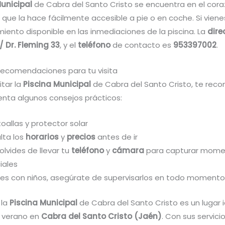
Municipal
de Cabra del Santo Cristo se encuentra en el cora
o que la hace fácilmente accesible a pie o en coche. Si vien
iento disponible en las inmediaciones de la piscina. La
dire
/ Dr. Fleming 33
, y el
teléfono
de contacto es
953397002
.
recomendaciones para tu visita
itar la
Piscina Municipal
de Cabra del Santo Cristo, te re
enta algunos consejos prácticos:
toallas y protector solar
lta los
horarios
y
precios
antes de ir
olvides de llevar tu
teléfono
y
cámara
para capturar mome
iales
enes con niños, asegúrate de supervisarlos en todo momento
 la
Piscina Municipal
de Cabra del Santo Cristo es un lugar 
l verano en
Cabra del Santo Cristo (Jaén)
. Con sus servici