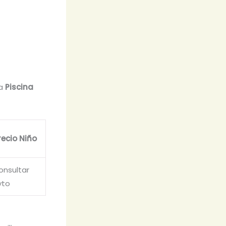
la
Piscina
recio Niño
onsultar
yto