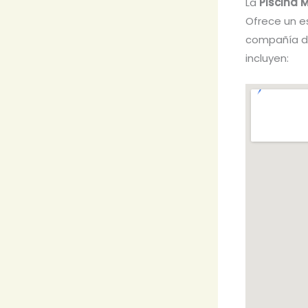
La
Piscina 
Ofrece un es
compañía de
incluyen: