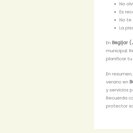
No olv
Es re
No te 
La pis
En
Begijar 
municipal. R
planificar t
En resumen, 
verano en
B
y servicios 
Recuerda co
protector so