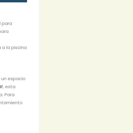
l para
 para
 a la piscina
e un espacio
ar
, esta
a. Para
untamiento