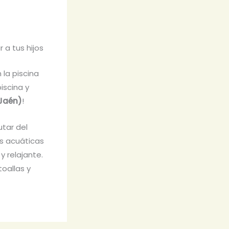
r a tus hijos
 la piscina
iscina y
(Jaén)
!
utar del
es acuáticas
y relajante.
toallas y