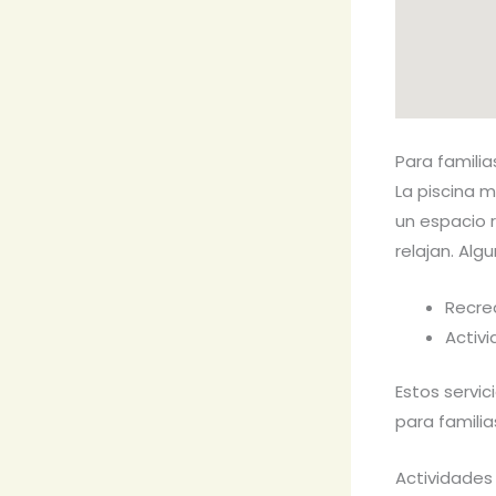
Para familia
La piscina m
un espacio r
relajan. Alg
Recre
Activ
Estos servic
para familia
Actividades