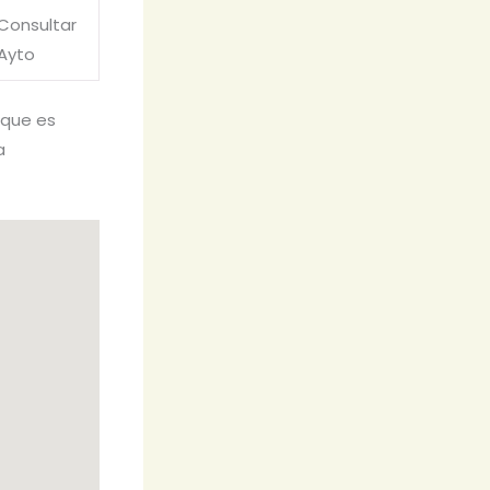
Consultar
Ayto
 que es
a