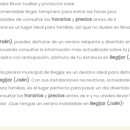
ides llevar toallas y protector solar
comendable llegar temprano para evitar las horas pico
olvides de consultar los
horarios
y
precios
antes de ir
cina es un lugar ideal para familias, así que no dudes en lleva
(Jaén)
, puedes disfrutar de un verano relajante y divertido en
ecuerda consultar la información más actualizada sobre la p
u visita con anticipación. ¡Disfruta de tu estancia en
Begijar 
la piscina municipal de Begijar es un destino ideal para disfr
egijar (Jaén)
. Con sus instalaciones recreativas, actividad
para familias, es el lugar perfecto para pasar un día divertido 
nsultar los
horarios
y
precios
antes de ir y no olvides llevar 
lar. ¡Que tengas un verano inolvidable en
Begijar (Jaén)
!