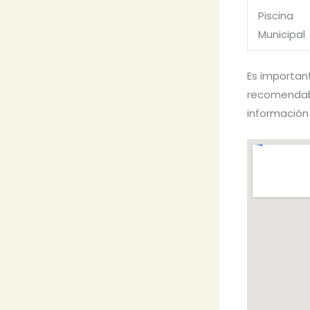
Piscina
Municipal
Es importan
recomendabl
información