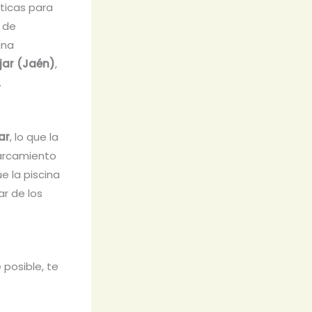
áticas para
 de
una
jar (Jaén)
,
.
ar
, lo que la
parcamiento
e la piscina
ar de los
 posible, te