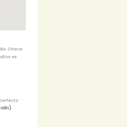
ilia. Ofrece
ultos se
 perfecto
Jaén)
.