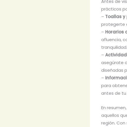
Antes de vis
prácticos pa
–
Toallas y
protegerte d
–
Horarios 
afluencia, 
tranquilidad
–
Actividad
asegúrate d
diseñadas pa
–
Informac
para obtene
antes de tu 
En resumen,
aquellos que
región. Con