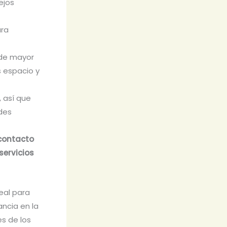
ejos
ara
s de mayor
s espacio y
, así que
des
 contacto
servicios
deal para
ancia en la
s de los