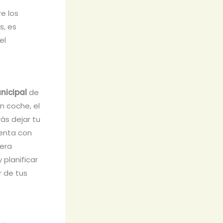
e los
s, es
el
nicipal
de
n coche, el
ás dejar tu
uenta con
nera
 planificar
r de tus