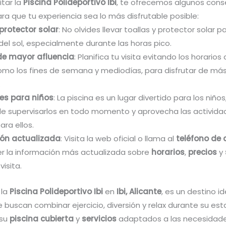
itar la
Piscina Polideportivo Ibi
, te ofrecemos algunos cons
ra que tu experiencia sea lo más disfrutable posible:
 protector solar
: No olvides llevar toallas y protector solar p
el sol, especialmente durante las horas pico.
de mayor afluencia
: Planifica tu visita evitando los horario
como los fines de semana y mediodías, para disfrutar de má
.
es para niños
: La piscina es un lugar divertido para los niños
e supervisarlos en todo momento y aprovecha las activida
ra ellos.
ión actualizada
: Visita la web oficial o llama al
teléfono de
r la información más actualizada sobre
horarios
,
precios
y
visita.
 la
Piscina Polideportivo Ibi
en
Ibi, Alicante
, es un destino i
 buscan combinar ejercicio, diversión y relax durante su est
 su
piscina cubierta
y
servicios
adaptados a las necesidade