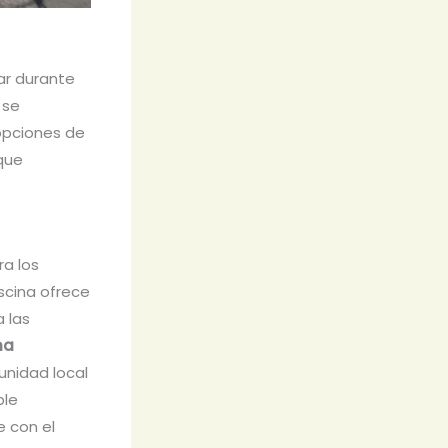
lar durante
 se
 opciones de
 que
a los
iscina ofrece
 las
na
unidad local
ble
 con el