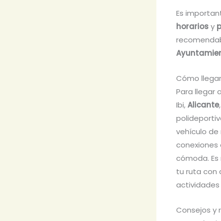
Es importan
horarios
y
p
recomendable
Ayuntamien
Cómo llegar
Para llegar 
Ibi,
Alicante
polideporti
vehículo de 
conexiones 
cómoda. Es 
tu ruta con 
actividades 
Consejos y 