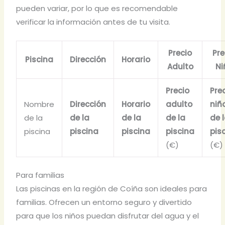
pueden variar, por lo que es recomendable
verificar la información antes de tu visita.
Precio
Pre
Piscina
Dirección
Horario
Adulto
Ni
Precio
Pre
Nombre
Dirección
Horario
adulto
niñ
de la
de la
de la
de la
de 
piscina
piscina
piscina
piscina
pis
(€)
(€)
Para familias
Las piscinas en la región de Coíña son ideales para
familias. Ofrecen un entorno seguro y divertido
para que los niños puedan disfrutar del agua y el