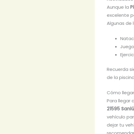
Aunque la
P
excelente p
Algunas de 
Natac
Juego
Ejerci
Recuerda si
de la piscina
Cómo llegar
Para llegar 
21595 Sanl
vehículo pa
dejar tu veh
recomendamos