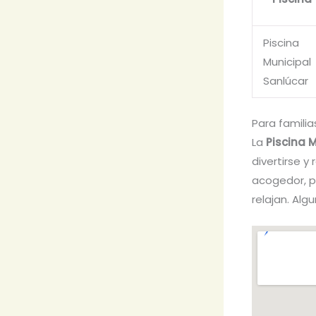
Piscina
Municipal
Sanlúcar
Para familia
La
Piscina 
divertirse y
acogedor, p
relajan. Alg