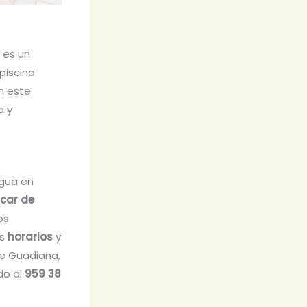
, es un
piscina
n este
a y
agua en
úcar de
os
os
horarios
y
de Guadiana,
do al
959 38