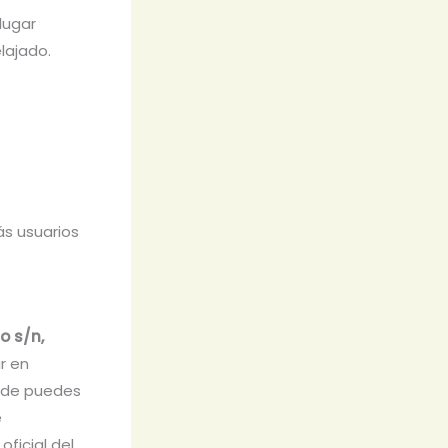
lugar
lajado.
ás usuarios
o s/n,
ar en
onde puedes
e
oficial del