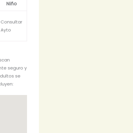
Niño
Consultar
Ayto
uscan
nte seguro y
adultos se
cluyen: