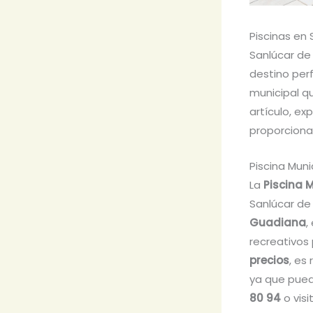
Piscinas en
Sanlúcar de
destino perf
municipal q
artículo, e
proporcionar
Piscina Muni
La
Piscina 
Sanlúcar de
Guadiana
,
recreativos 
precios
, es
ya que pued
80 94
o visi