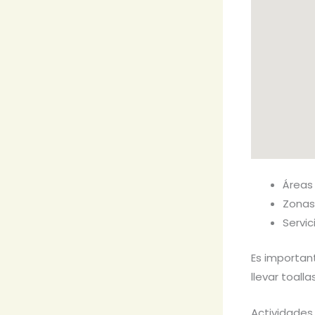
Áreas
Zonas
Servic
Es importan
llevar toall
Actividades