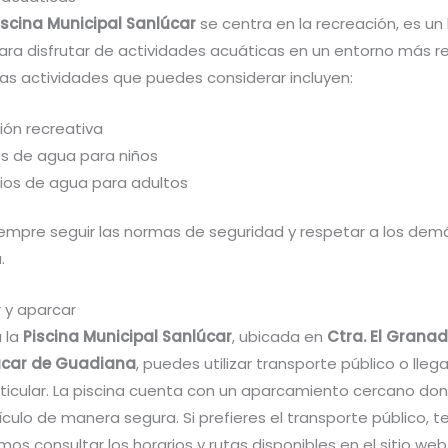
iscina Municipal Sanlúcar
se centra en la recreación, es un 
ara disfrutar de actividades acuáticas en un entorno más re
las actividades que puedes considerar incluyen:
ión recreativa
s de agua para niños
cios de agua para adultos
empre seguir las normas de seguridad y respetar a los dem
.
 y aparcar
a la
Piscina Municipal Sanlúcar
, ubicada en
Ctra. El Granad
úcar de Guadiana
, puedes utilizar transporte público o lleg
rticular. La piscina cuenta con un aparcamiento cercano d
ículo de manera segura. Si prefieres el transporte público, t
 consultar los horarios y rutas disponibles en el sitio web 