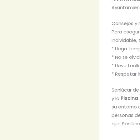
Ayuntamien
Consejos y 
Para asegura
inolvidable
* Llega tem
* No te olvi
* Lleva toa
* Respetar l
Sanlúcar de
y la
Piscina
su entorno a
personas de 
que Sanlúca