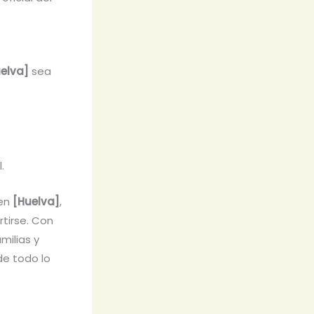
elva]
sea
.
 en
[Huelva]
,
rtirse. Con
milias y
de todo lo