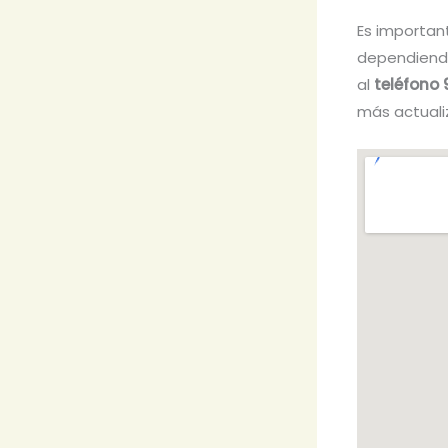
Es importan
dependiendo
al
teléfono
más actuali