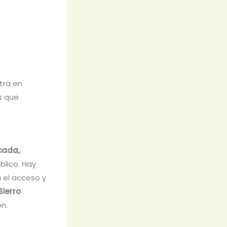
tra en
os que
cada,
blico. Hay
a el acceso y
Sierro
ón.