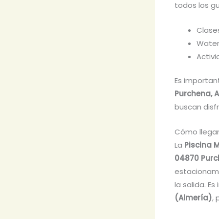
todos los gu
Clase
Water
Activ
Es importan
Purchena, 
buscan disfr
Cómo llegar
La
Piscina 
04870 Pur
estacionamie
la salida. E
(Almería)
,