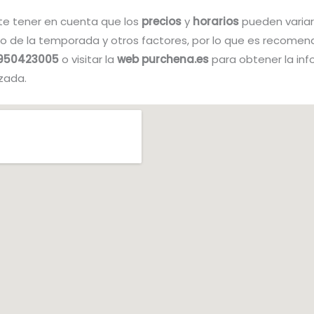
te tener en cuenta que los
precios
y
horarios
pueden variar
 de la temporada y otros factores, por lo que es recomen
 950423005
o visitar la
web purchena.es
para obtener la in
zada.