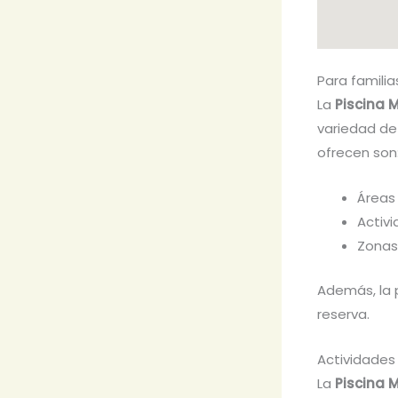
Para familia
La
Piscina 
variedad de 
ofrecen son
Áreas
Activ
Zonas
Además, la 
reserva.
Actividades
La
Piscina 