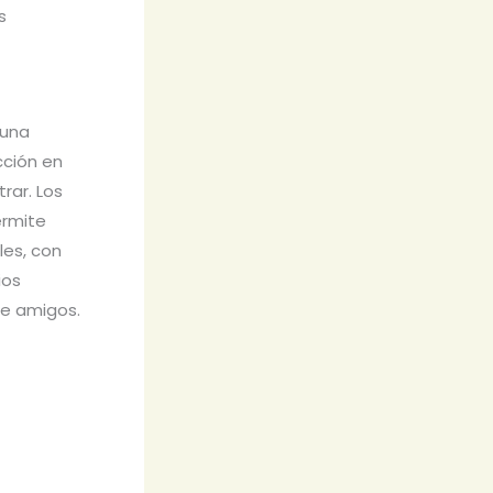
s
 una
cción en
trar. Los
ermite
es, con
ios
 de amigos.