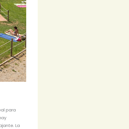
eal para
 hay
ajante. La