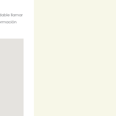
dable llamar
formación