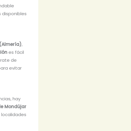
endable
s disponibles
(Almería)
,
ción
es fácil
úrate de
para evitar
ncias, hay
de Mondújar
 localidades