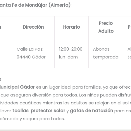
anta Fe de Mondújar (Almería)
:
Precio
a
Dirección
Horario
P
Adulto
Calle La Paz,
12:00-20:00
Abonos
A
04440 Gádor
lun-dom
temporada
t
s
Municipal Gádor
es un lugar ideal para familias, ya que ofrec
que aseguran diversión para todos. Los niños pueden disfru
ividades acuáticas mientras los adultos se relajan en el sol 
llevar
toallas
,
protector solar
y
gafas de natación
para as
 cómoda y segura para todos.