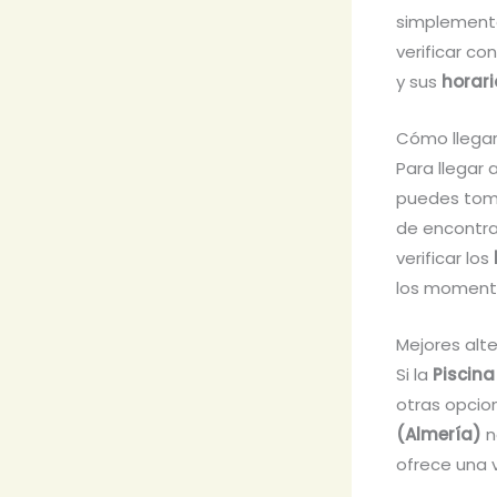
simplemente
verificar co
y sus
horari
Cómo llegar
Para llegar 
puedes tomar
de encontra
verificar los
los momento
Mejores alt
Si la
Piscina
otras opcio
(Almería)
n
ofrece una v