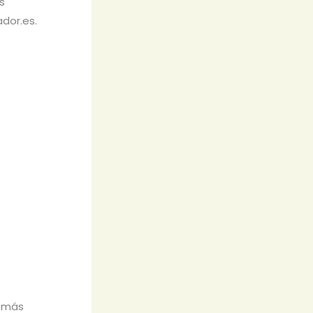
s
dor.es.
a más