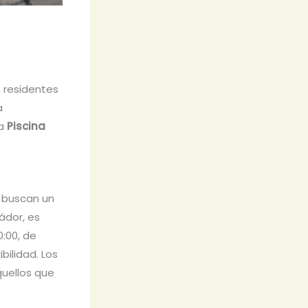
s residentes
a
la
Piscina
 buscan un
ádor, es
0:00, de
bilidad. Los
quellos que