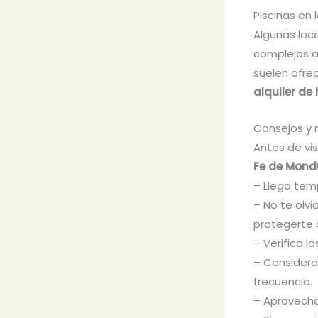
Piscinas en 
Algunas loc
complejos a
suelen ofre
alquiler d
Consejos y 
Antes de vis
Fe de Mond
– Llega temp
– No te olvi
protegerte d
– Verifica l
– Considera
frecuencia.
– Aprovecha