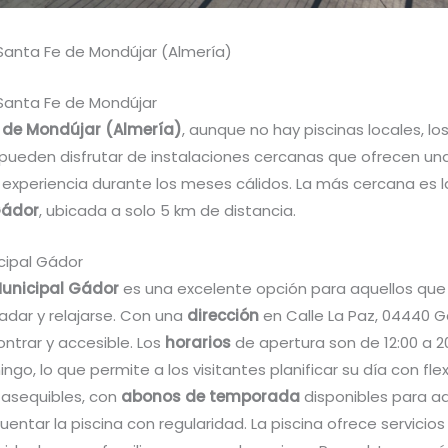
 Santa Fe de Mondújar (Almería)
 Santa Fe de Mondújar
 de Mondújar (Almería)
, aunque no hay piscinas locales, lo
s pueden disfrutar de instalaciones cercanas que ofrecen un
 experiencia durante los meses cálidos. La más cercana es 
Gádor
, ubicada a solo 5 km de distancia.
cipal Gádor
Municipal Gádor
es una excelente opción para aquellos que
adar y relajarse. Con una
dirección
en Calle La Paz, 04440 G
ontrar y accesible. Los
horarios
de apertura son de 12:00 a 2
ngo, lo que permite a los visitantes planificar su día con flexi
asequibles, con
abonos de temporada
disponibles para a
entar la piscina con regularidad. La piscina ofrece servicios