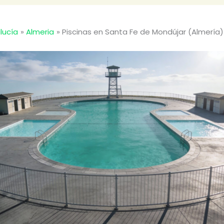
lucía
Almeria
Piscinas en Santa Fe de Mondújar (Almería)