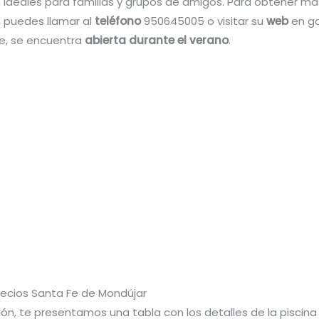
, ideales para familias y grupos de amigos. Para obtener má
, puedes llamar al
teléfono
950645005 o visitar su
web
en ga
e, se encuentra
abierta durante el verano
.
Precios Santa Fe de Mondújar
ión, te presentamos una tabla con los detalles de la piscin