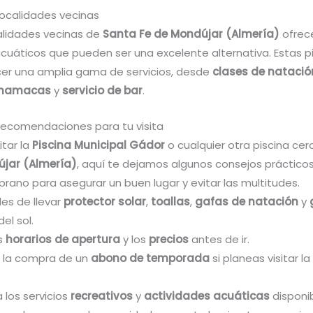
localidades vecinas
alidades vecinas de
Santa Fe de Mondújar (Almería)
ofrece
cuáticos que pueden ser una excelente alternativa. Estas p
cer una amplia gama de servicios, desde
clases de natació
e hamacas
y
servicio de bar
.
recomendaciones para tu visita
itar la
Piscina Municipal Gádor
o cualquier otra piscina ce
újar (Almería)
, aquí te dejamos algunos consejos prácticos
rano para asegurar un buen lugar y evitar las multitudes.
des de llevar
protector solar
,
toallas
,
gafas de natación
y
el sol.
os
horarios de apertura
y los
precios
antes de ir.
 la compra de un
abono de temporada
si planeas visitar la
 los servicios
recreativos
y
actividades acuáticas
disponib