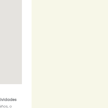
ividades
iños, o