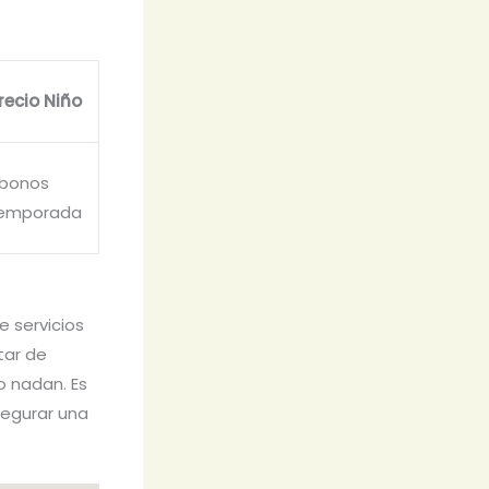
recio Niño
bonos
emporada
e servicios
tar de
o nadan. Es
egurar una