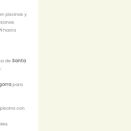
n piscinas y
iscinas
n
hasta
rca de
Santa
:
gorra
para
 piscina con
les.