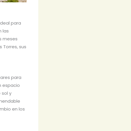
 ideal para
n las
los meses
s Torres, sus
lares para
un espacio
 sol y
comendable
ambio en los