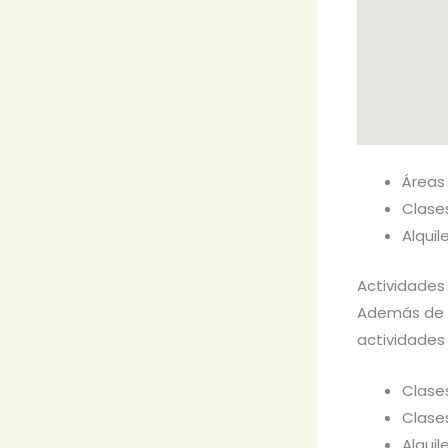
Áreas
Clase
Alquil
Actividades
Además de 
actividades 
Clase
Clase
Alquil