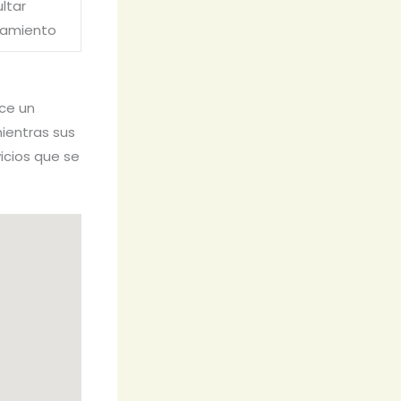
ltar
tamiento
ece un
mientras sus
vicios que se