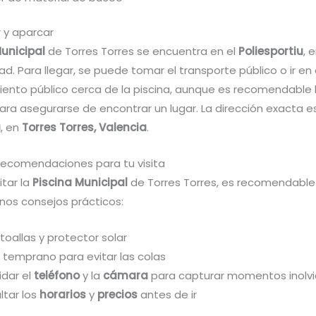
 y aparcar
Municipal
de Torres Torres se encuentra en el
Poliesportiu
, 
dad. Para llegar, se puede tomar el transporte público o ir en
ento público cerca de la piscina, aunque es recomendable l
ra asegurarse de encontrar un lugar. La dirección exacta es
u
, en
Torres Torres, Valencia
.
recomendaciones para tu visita
itar la
Piscina Municipal
de Torres Torres, es recomendable
nos consejos prácticos:
 toallas y protector solar
r temprano para evitar las colas
idar el
teléfono
y la
cámara
para capturar momentos inolvi
ltar los
horarios
y
precios
antes de ir