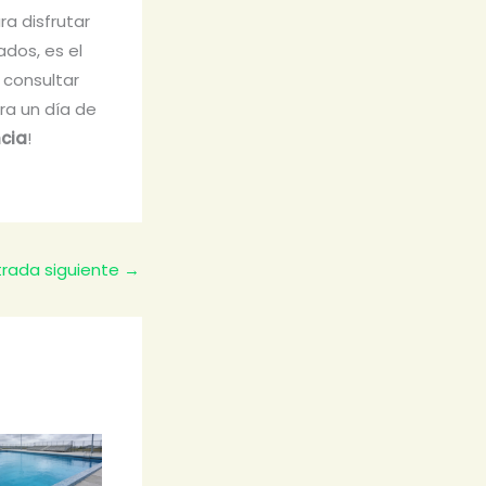
ra disfrutar
ados, es el
 consultar
ara un día de
ncia
!
trada siguiente
→