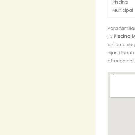
Piscina
Municipal
Para familia
La
Piscina 
entorno segu
hijos disfru
ofrecen en l