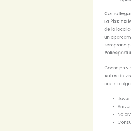
Cómo llegar
La
Piscina 
de la locali
un aparcami
temprano pa
Poliesporti
Consejos y 
Antes de vis
cuenta algu
Llevar
Arriva
No olv
Consu