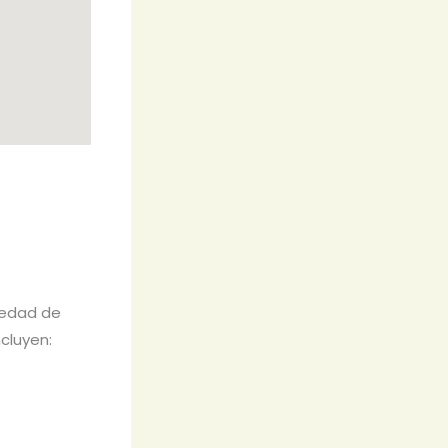
iedad de
cluyen: