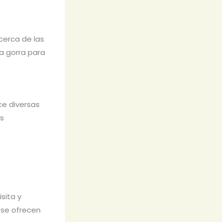
cerca de las
na gorra para
ce diversas
as
sita y
 se ofrecen