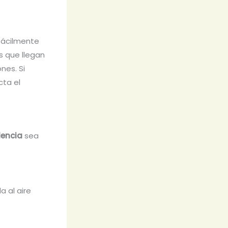
 fácilmente
s que llegan
nes. Si
cta el
lencia
sea
a al aire