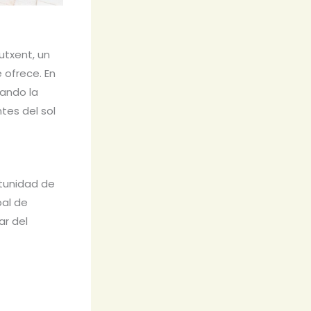
utxent, un
 ofrece. En
cando la
tes del sol
rtunidad de
pal de
ar del