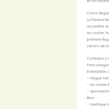
en la Piscin
Cómo llegar
La Piscina M
accesible en
en coche, ha
prefiere ll
centro de Ll
Consejos y 
Para asegura
inolvidable,
– Llegue te
– No olvide 
– Aproveche
libre
– Verifique 