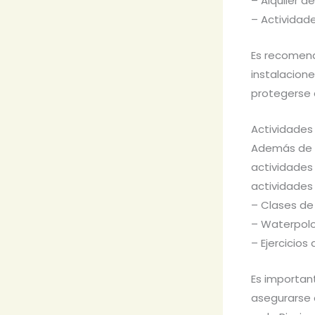
– Alquiler de
– Actividad
Es recomend
instalacione
protegerse d
Actividades
Además de na
actividades
actividades 
– Clases de
– Waterpolo
– Ejercicio
Es important
asegurarse 