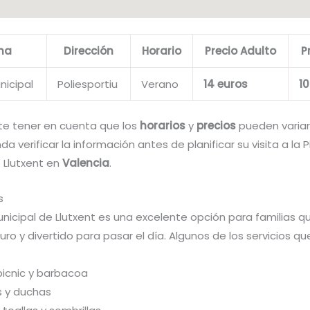
ina
Dirección
Horario
Precio Adulto
P
nicipal
Poliesportiu
Verano
14 euros
10
te tener en cuenta que los
horarios
y
precios
pueden variar,
a verificar la información antes de planificar su visita a la P
 Llutxent en
Valencia
.
s
unicipal de Llutxent es una excelente opción para familias 
uro y divertido para pasar el día. Algunos de los servicios q
picnic y barbacoa
s y duchas