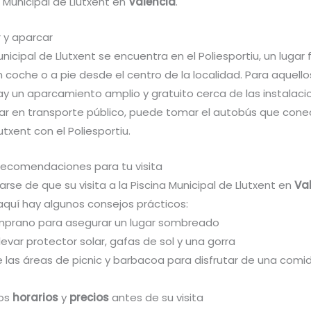
a Municipal de Llutxent en
Valencia
.
 y aparcar
unicipal de Llutxent se encuentra en el Poliesportiu, un lugar
 coche o a pie desde el centro de la localidad. Para aquello
y un aparcamiento amplio y gratuito cerca de las instalacio
egar en transporte público, puede tomar el autobús que cone
utxent con el Poliesportiu.
recomendaciones para tu visita
rse de que su visita a la Piscina Municipal de Llutxent en
Va
 aquí hay algunos consejos prácticos:
mprano para asegurar un lugar sombreado
llevar protector solar, gafas de sol y una gorra
 las áreas de picnic y barbacoa para disfrutar de una comid
los
horarios
y
precios
antes de su visita