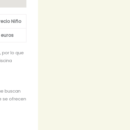
recio Niño
 euros
 por lo que
iscina
que buscan
ue se ofrecen