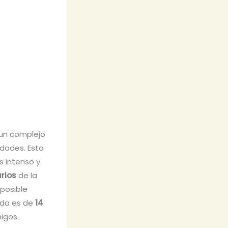
, un complejo
edades. Esta
s intenso y
rios
de la
 posible
da es de
14
igos.