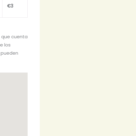
€3
ya que cuenta
e los
s pueden