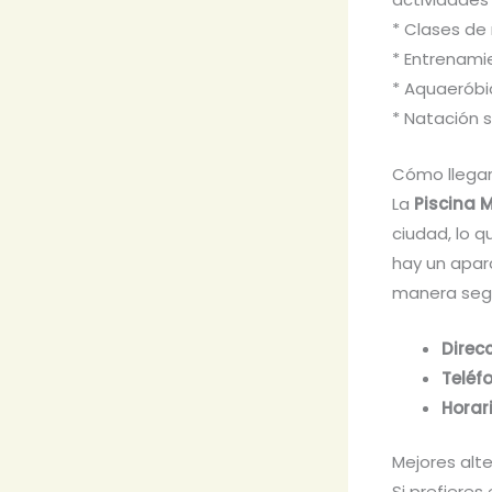
* Clases de
* Entrenami
* Aquaeróbi
* Natación 
Cómo llegar
La
Piscina M
ciudad, lo q
hay un apar
manera seg
Direc
Teléf
Horar
Mejores alt
Si prefieres