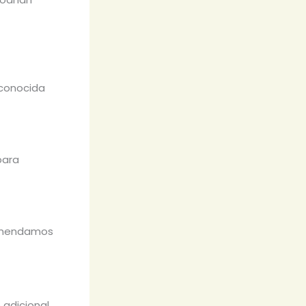
 conocida
para
omendamos
o adicional