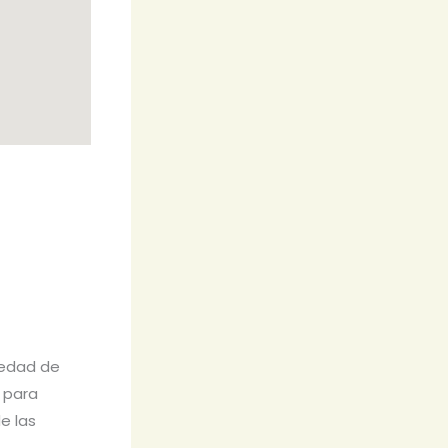
iedad de
 para
e las