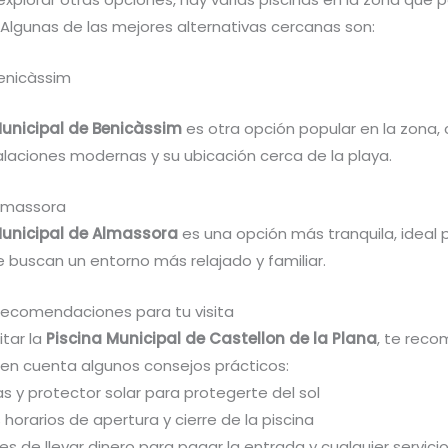
 Algunas de las mejores alternativas cercanas son:
Benicàssim
Municipal de Benicàssim
es otra opción popular en la zona,
alaciones modernas y su ubicación cerca de la playa.
Almassora
Municipal de Almassora
es una opción más tranquila, ideal 
 buscan un entorno más relajado y familiar.
recomendaciones para tu visita
itar la
Piscina Municipal de Castellon de la Plana
, te rec
en cuenta algunos consejos prácticos:
las y protector solar para protegerte del sol
s horarios de apertura y cierre de la piscina
des de llevar dinero para pagar la entrada y cualquier servici