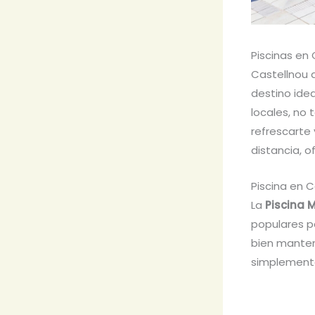
Piscinas en
Castellnou 
destino idea
locales, no
refrescarte 
distancia, o
Piscina en C
La
Piscina M
populares pa
bien manteni
simplemente 