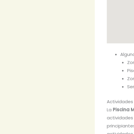
Alguno
Zo
Pis
Zo
Ser
Actividades
La
Piscina M
actividades
principiant
actividades