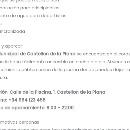
 natación para principiantes
ento de agua para deportistas
c
sincronizada
 y aparcar
unicipal de Castellon de la Plana
se encuentra en el coraz
ue la hace fácilmente accesible en coche o a pie. Si vienes 
camiento público cerca de la piscina donde puedes dejar tu
ura.
ción
:
Calle de la Piscina, 1, Castellon de la Plana
ono
:
+34 964 123 456
io de aparcamiento
:
8:00 – 22:00
ernativas cercanas
 explorar otras opciones, hay varias piscinas en la zona que 