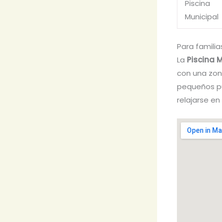
Piscina
Municipal
Para familia
La
Piscina M
con una zon
pequeños pu
relajarse en