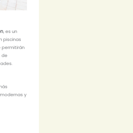
ón
, es un
n piscinas
 permitirán
m de
dades.
 más
s modernas y