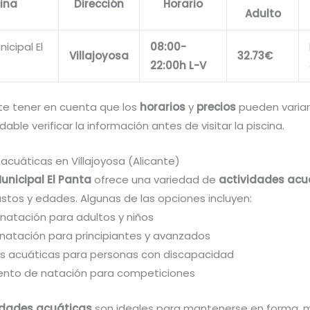
cina
Dirección
Horario
Adulto
nicipal El
08:00-
Villajoyosa
32.73€
22:00h L-V
te tener en cuenta que los
horarios
y
precios
pueden variar,
ble verificar la información antes de visitar la piscina.
acuáticas en Villajoyosa (Alicante)
unicipal El Panta
ofrece una variedad de
actividades acu
stos y edades. Algunas de las opciones incluyen:
 natación para adultos y niños
 natación para principiantes y avanzados
es acuáticas para personas con discapacidad
ento de natación para competiciones
idades acuáticas
son ideales para mantenerse en forma, m