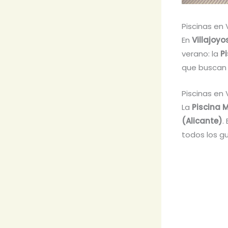
Piscinas en 
En
Villajoyo
verano: la
P
que buscan u
Piscinas en 
La
Piscina M
(Alicante)
.
todos los g