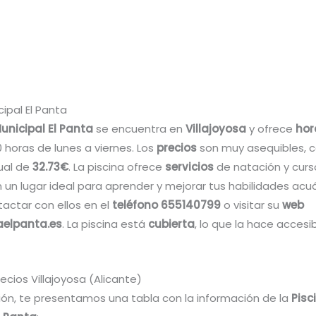
cipal El Panta
unicipal El Panta
se encuentra en
Villajoyosa
y ofrece
hor
0 horas de lunes a viernes. Los
precios
son muy asequibles, 
ual de
32.73€
. La piscina ofrece
servicios
de natación y curso
 un lugar ideal para aprender y mejorar tus habilidades acuá
actar con ellos en el
teléfono 655140799
o visitar su
web
aelpanta.es
. La piscina está
cubierta
, lo que la hace accesi
recios Villajoyosa (Alicante)
ión, te presentamos una tabla con la información de la
Pisc