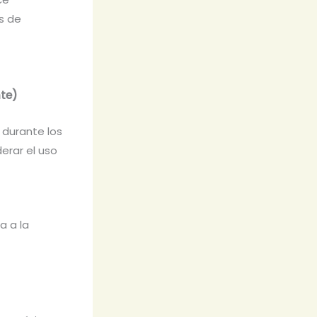
s de
nte)
 durante los
erar el uso
a a la