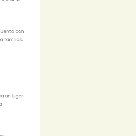
 cuenta con
 familias,
a un lugar
a
ce