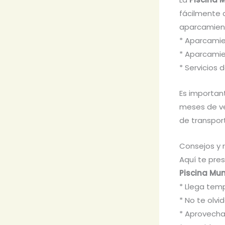
fácilmente 
aparcamient
* Aparcamien
* Aparcamie
* Servicios 
Es importan
meses de ve
de transport
Consejos y 
Aquí te pre
Piscina Mun
* Llega tem
* No te olvi
* Aprovecha