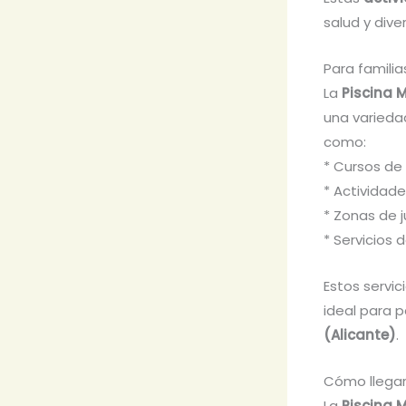
salud y dive
Para familia
La
Piscina M
una varieda
como:
* Cursos de
* Actividad
* Zonas de 
* Servicios 
Estos servic
ideal para p
(Alicante)
.
Cómo llegar 
La
Piscina M