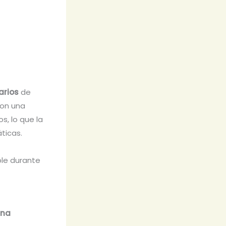
arios
de
con una
s, lo que la
ticas.
ble durante
ina