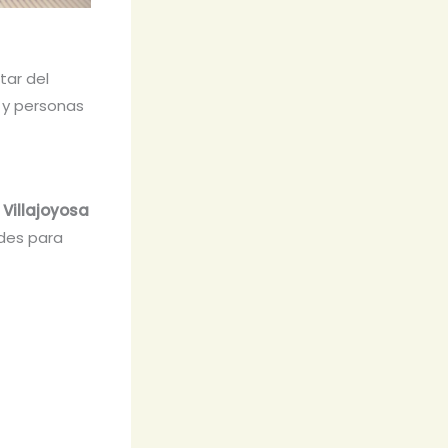
tar del
s y personas
n
Villajoyosa
ades para