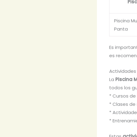
Pis
Piscina Mu
Panta
Es importan
es recomenda
Actividades 
La
Piscina M
todos los gu
* Cursos de
* Clases de
* Actividad
* Entrenami
Estas
activ