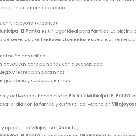
rtirse en un entorno acuático.
s en Villajoyosa (Alicante)
unicipal El Panta
es un lugar ideal para familias. La piscina
d de servicios y actividades diseñadas específicamente para
 natación para niños
es acuáticas para personas con discapacidad
juego y recreación para niños
de guardería y cuidado de niños
ios y actividades hacen que la
Piscina Municipal El Panta
se
asar el día con la familia y disfrutar del verano en
Villajoyos
y aparcar en Villajoyosa (Alicante)
unicipal El Panta
se encuentra en
Villajoyosa
, lo que la ha