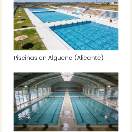
Piscinas en Algueña (Alicante)