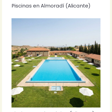
Piscinas en Almoradí (Alicante)