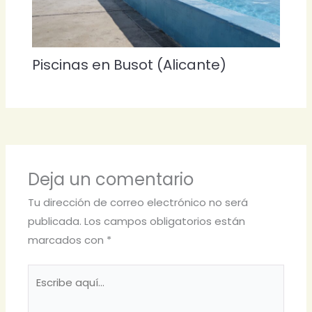
Piscinas en Busot (Alicante)
Deja un comentario
Tu dirección de correo electrónico no será
publicada.
Los campos obligatorios están
marcados con
*
Escribe
aquí...