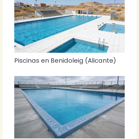
Piscinas en Benidoleig (Alicante)