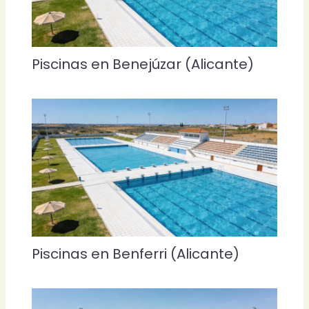
Piscinas en Benejúzar (Alicante)
Piscinas en Benferri (Alicante)