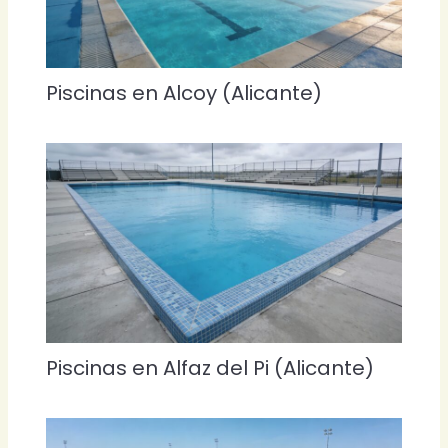
Piscinas en Alcoy (Alicante)
Piscinas en Alfaz del Pi (Alicante)