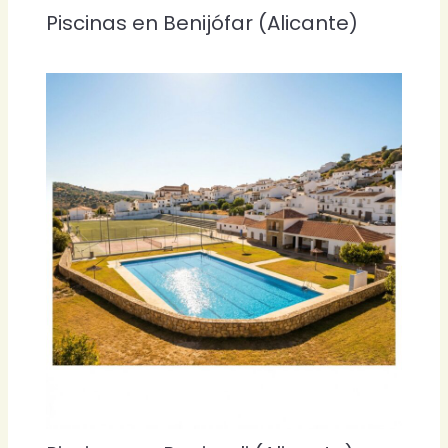
Piscinas en Benijófar (Alicante)