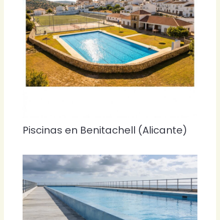
Piscinas en Benitachell (Alicante)