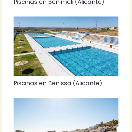
Piscinas en Benimeli (Alicante)
Piscinas en Benissa (Alicante)