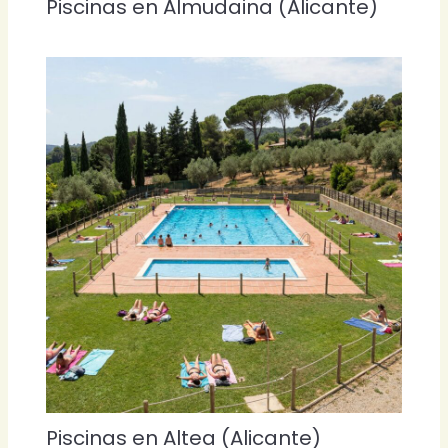
Piscinas en Almudaina (Alicante)
Piscinas en Altea (Alicante)