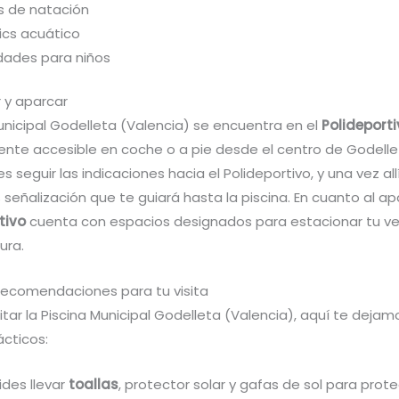
s de natación
ics acuático
idades para niños
 y aparcar
unicipal Godelleta (Valencia) se encuentra en el
Polideport
ente accesible en coche o a pie desde el centro de Godelle
s seguir las indicaciones hacia el Polideportivo, y una vez allí
señalización que te guiará hasta la piscina. En cuanto al a
tivo
cuenta con espacios designados para estacionar tu ve
ura.
recomendaciones para tu visita
itar la Piscina Municipal Godelleta (Valencia), aquí te deja
ácticos:
ides llevar
toallas
, protector solar y gafas de sol para prot