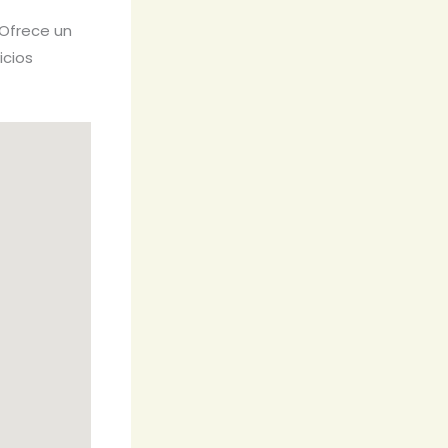
 Ofrece un
icios