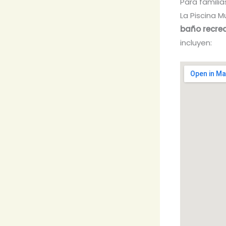
Para familia
La Piscina M
baño recre
incluyen: