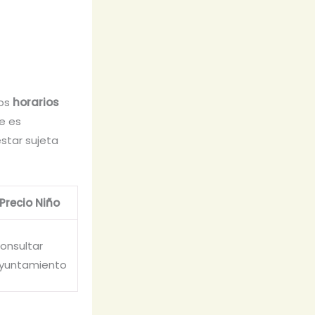
los
horarios
e es
estar sujeta
Precio Niño
onsultar
yuntamiento