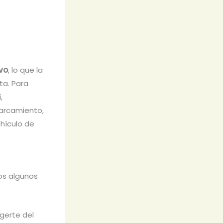
ivo
, lo que la
ta. Para
,
parcamiento,
hículo de
mos algunos
egerte del