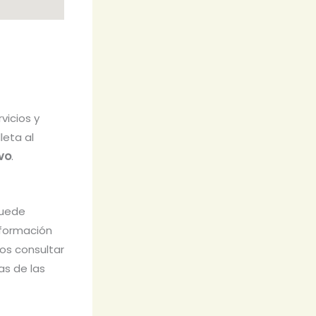
vicios y
leta al
ivo
.
puede
nformación
os consultar
as de las