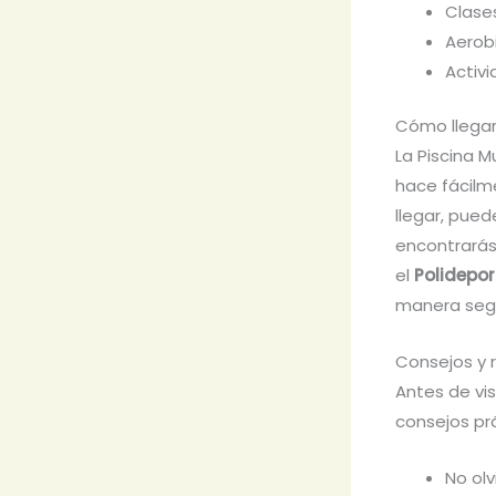
Clase
Aerob
Activ
Cómo llegar
La Piscina M
hace fácilm
llegar, puede
encontrarás 
el
Polidepor
manera seg
Consejos y 
Antes de vis
consejos pr
No olv