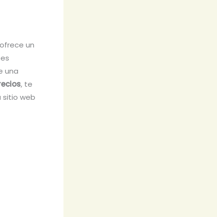
 ofrece un
 es
e una
recios
, te
 sitio web