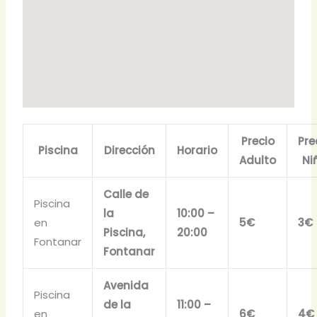
Precio
Pre
Piscina
Dirección
Horario
Adulto
Ni
Calle de
Piscina
la
10:00 –
en
5€
3€
Piscina,
20:00
Fontanar
Fontanar
Avenida
Piscina
de la
11:00 –
en
6€
4€