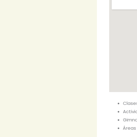
Clase
Activ
Gimna
Áreas