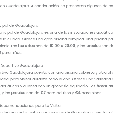
en Guadalajara. A continuación, se presentan algunas de e
icipal de Guadalajara
Municipal de Guadalajara es una de las instalaciones acuáti
 la ciudad. Ofrece una gran piscina olímpica, una piscina pa
icnic. Los
horarios
son de
10:00 a 20:00
, y los
precios
son 
3
para niños.
b Deportivo Guadalajara
rtivo Guadalajara cuenta con una piscina cubierta y otra al air
ideal para visitar durante todo el año. Ofrece una variedad
 acuáticas y cuenta con un gimnasio equipado. Los
horario
, y los
precios
son de
€7
para adultos y
€4
para niños.
Recomendaciones para tu Visita
rte de que tu visita a las piscinas de Guadalajara sea lo m