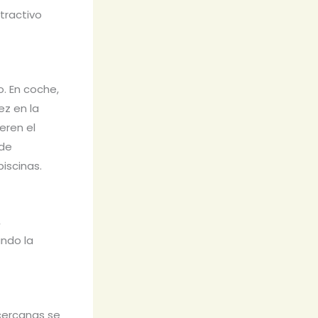
tractivo
o. En coche,
ez en la
eren el
 de
iscinas.
,
ndo la
 cercanas se