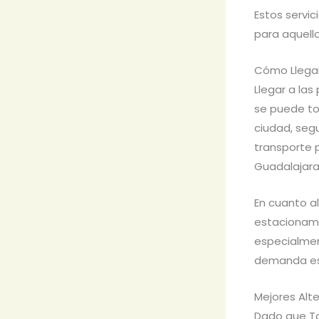
Estos servic
para aquello
Cómo Llegar
Llegar a las
se puede to
ciudad, segu
transporte 
Guadalajara
En cuanto a
estacionami
especialmen
demanda es
Mejores Alt
Dado que Tor