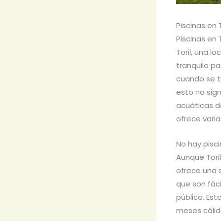
Piscinas en 
Piscinas en 
Toril, una l
tranquilo p
cuando se tr
esto no sign
acuáticas de
ofrece varia
No hay pisci
Aunque Toril
ofrece una s
que son fáci
público. Est
meses cálido