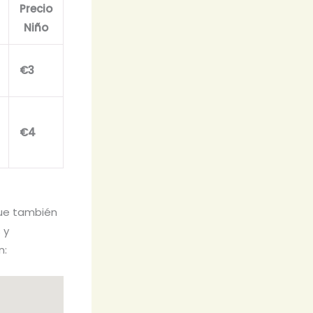
Precio
Niño
€3
€4
que también
 y
n: