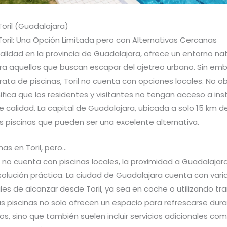
Toril (Guadalajara)
Toril: Una Opción Limitada pero con Alternativas Cercanas
ocalidad en la provincia de Guadalajara, ofrece un entorno nat
ara aquellos que buscan escapar del ajetreo urbano. Sin em
ata de piscinas, Toril no cuenta con opciones locales. No o
ifica que los residentes y visitantes no tengan acceso a ins
 calidad. La capital de Guadalajara, ubicada a solo 15 km de 
s piscinas que pueden ser una excelente alternativa.
nas en Toril, pero…
 no cuenta con piscinas locales, la proximidad a Guadalajara
olución práctica. La ciudad de Guadalajara cuenta con varia
les de alcanzar desde Toril, ya sea en coche o utilizando tr
as piscinas no solo ofrecen un espacio para refrescarse dura
s, sino que también suelen incluir servicios adicionales co