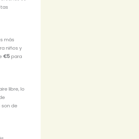
stas
cas más
ra niños y
de
€5
para
e libre, lo
 de
s
son de
ás