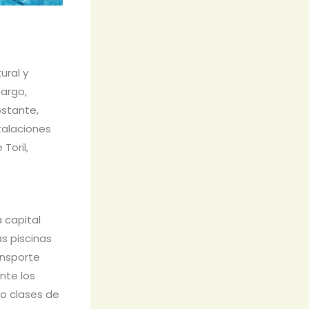
ural y
bargo,
bstante,
talaciones
Toril,
 capital
s piscinas
ansporte
nte los
mo clases de