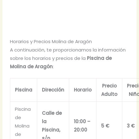
Horarios y Precios Molina de Aragón
A continuación, te proporcionamos la información
sobre los horarios y precios de la
Piscina de
Molina de Aragón
:
Precio
Prec
Piscina
Dirección
Horario
Adulto
Niñ
Piscina
Calle de
de
la
10:00 –
Molina
5 €
3 €
Piscina,
20:00
de
s/n