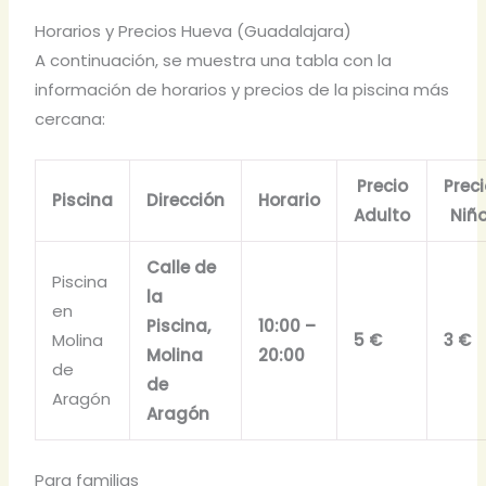
Horarios y Precios Hueva (Guadalajara)
A continuación, se muestra una tabla con la
información de horarios y precios de la piscina más
cercana:
Precio
Prec
Piscina
Dirección
Horario
Adulto
Niñ
Calle de
Piscina
la
en
Piscina,
10:00 –
Molina
5 €
3 €
Molina
20:00
de
de
Aragón
Aragón
Para familias