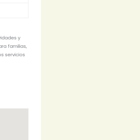
vidades y
ara familias,
s servicios