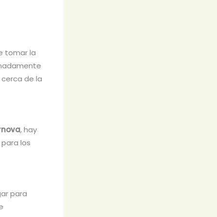
e tomar la
ximadamente
 cerca de la
rnova
, hay
 para los
gar para
e