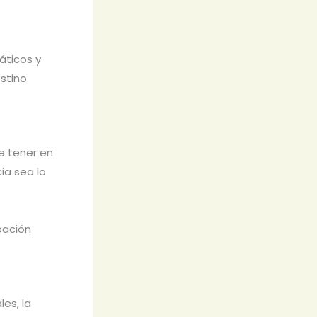
áticos y
estino
e tener en
ia sea lo
ipación
es, la