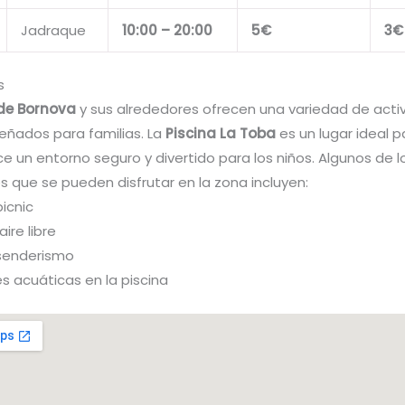
Jadraque
10:00 – 20:00
5€
3€
s
de Bornova
y sus alrededores ofrecen una variedad de acti
señados para familias. La
Piscina La Toba
es un lugar ideal p
e un entorno seguro y divertido para los niños. Algunos de lo
s que se pueden disfrutar en la zona incluyen:
icnic
ire libre
senderismo
s acuáticas en la piscina