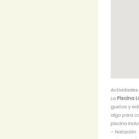
Actividades
La
Piscina 
gustos y ed
algo para c
piscina inclu
– Natación