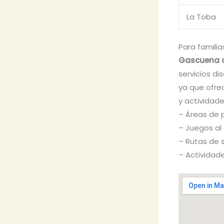
La Toba
Para familia
Gascuena 
servicios di
ya que ofrec
y actividade
– Áreas de p
– Juegos al a
– Rutas de 
– Actividade