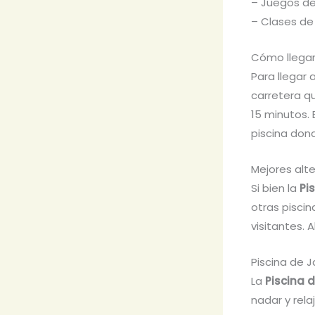
– Juegos d
– Clases de
Cómo llegar
Para llegar 
carretera q
15 minutos.
piscina don
Mejores alt
Si bien la
Pi
otras piscin
visitantes. 
Piscina de 
La
Piscina 
nadar y rela