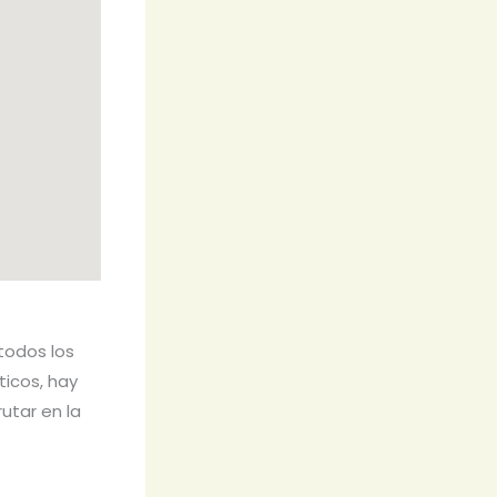
todos los
icos, hay
utar en la