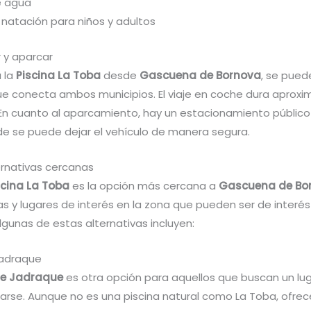
e agua
 natación para niños y adultos
 y aparcar
a la
Piscina La Toba
desde
Gascuena de Bornova
, se pued
ue conecta ambos municipios. El viaje en coche dura apro
 En cuanto al aparcamiento, hay un estacionamiento público
de se puede dejar el vehículo de manera segura.
ernativas cercanas
scina La Toba
es la opción más cercana a
Gascuena de Bo
as y lugares de interés en la zona que pueden ser de interés
Algunas de estas alternativas incluyen:
Jadraque
de Jadraque
es otra opción para aquellos que buscan un lu
jarse. Aunque no es una piscina natural como La Toba, ofrec