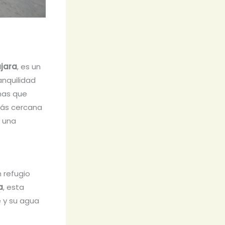
jara
, es un
anquilidad
nas que
 más cercana
e una
 refugio
a
, esta
e y su agua