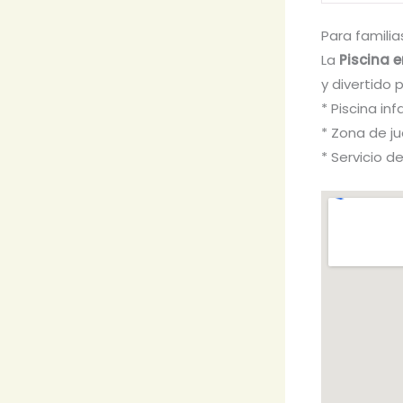
Para familia
La
Piscina 
y divertido 
* Piscina infa
* Zona de j
* Servicio d