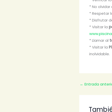
* No olvidar 
* Respetar l
* Disfrutar 
* Visitar la
p
www.piscin
* Llamar al
t
* Visitar la
P
inolvidable.
←
Entrada anteri
Tambié