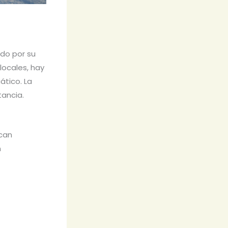
ido por su
locales, hay
ático. La
tancia.
can
n