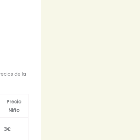
recios de la
Precio
Niño
3€