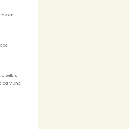
nas en
rece
aquellos
pica y una