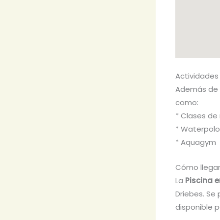
Actividades
Además de 
como:
* Clases de
* Waterpolo
* Aquagym
Cómo llegar
La
Piscina 
Driebes. Se
disponible p