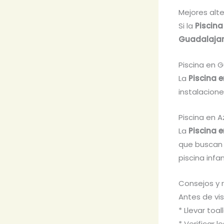
Mejores alt
Si la
Piscina
Guadalaja
Piscina en 
La
Piscina 
instalacion
Piscina en 
La
Piscina 
que buscan 
piscina infant
Consejos y 
Antes de vis
* Llevar toal
* Verificar l