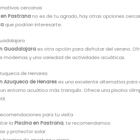
ernativas cercanas
 en Pastrana
no es de tu agrado, hay otras opciones cerca
ra
que podrían interesarte:
Guadalajara
en Guadalajara
es otra opción para disfrutar del verano. Of
es modernas y una variedad de actividades acuáticas.
Azuqueca de Henares
en Azuqueca de Henares
es una excelente alternativa para 
un entorno acuático más tranquilo. Ofrece una piscina olím
il.
recomendaciones para tu visita
itar la
Piscina en Pastrana
, te recomendamos:
las y protector solar
os horarios de apertura y cierre