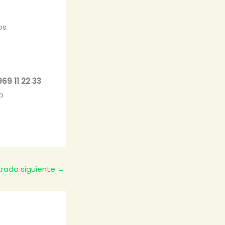
os
969 11 22 33
o
trada siguiente
→