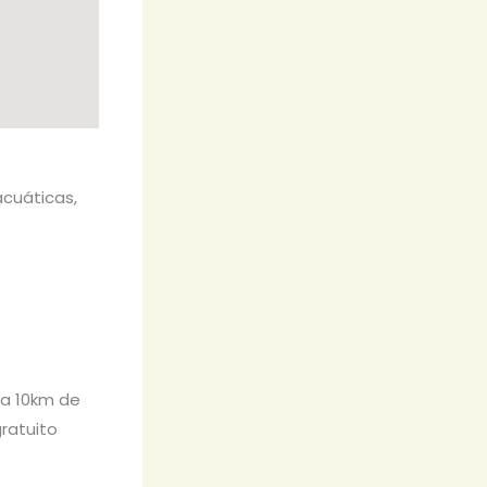
acuáticas,
, a 10km de
ratuito