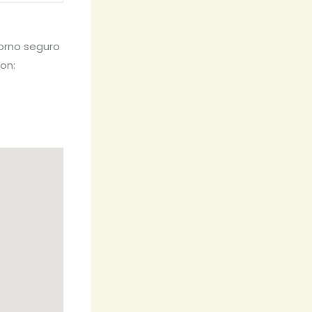
torno seguro
son: