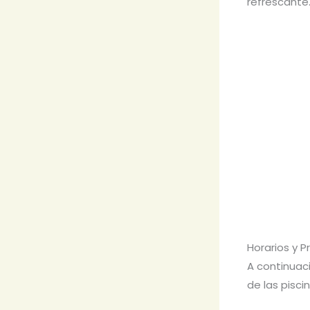
refrescante
Horarios y P
A continuac
de las pisc