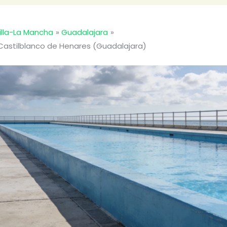
illa-La Mancha
Guadalajara
 Castilblanco de Henares (Guadalajara)