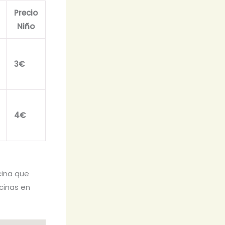
Precio
Niño
3€
4€
cina que
scinas en