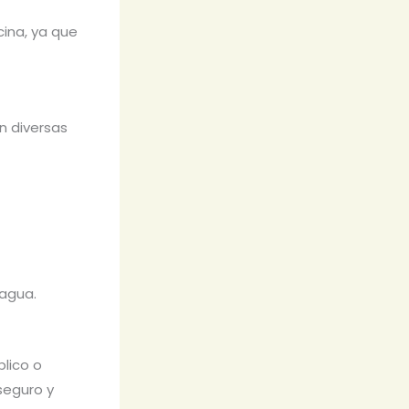
cina, ya que
n diversas
 agua.
blico o
 seguro y