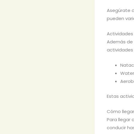
Asegúrate de
pueden varia
Actividades
Además de d
actividades
Natac
Water
Aerob
Estas activi
Cómo llegar
Para llegar 
conducir has