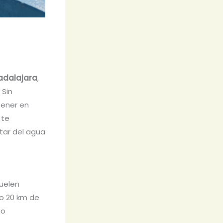
adalajara
,
 Sin
tener en
 te
tar del agua
suelen
lo 20 km de
ño