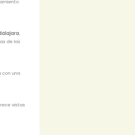
rcamiento
alajara
,
as de las
a con una
frece vistas