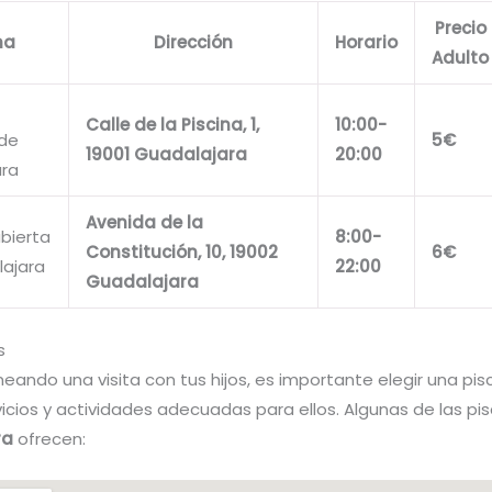
Precio
na
Dirección
Horario
Adulto
Calle de la Piscina, 1,
10:00-
 de
5€
19001 Guadalajara
20:00
ara
Avenida de la
ubierta
8:00-
Constitución, 10, 19002
6€
ajara
22:00
Guadalajara
s
neando una visita con tus hijos, es importante elegir una pis
icios y actividades adecuadas para ellos. Algunas de las pi
ra
ofrecen: