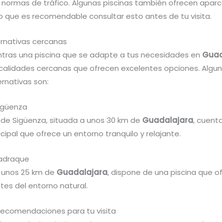
s normas de tráfico. Algunas piscinas también ofrecen apa
lo que es recomendable consultar esto antes de tu visita.
ernativas cercanas
ntras una piscina que se adapte a tus necesidades en
Guad
ocalidades cercanas que ofrecen excelentes opciones. Algun
rnativas son:
Sigüenza
d de Sigüenza, situada a unos 30 km de
Guadalajara
, cuent
cipal que ofrece un entorno tranquilo y relajante.
Jadraque
 unos 25 km de
Guadalajara
, dispone de una piscina que o
tes del entorno natural.
recomendaciones para tu visita