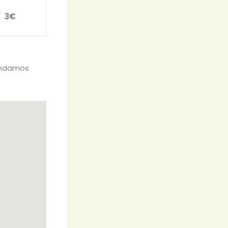
3€
mendamos