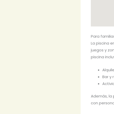
Para familia
La piscina 
juegos y zo
piscina inclu
Alquil
Bar y
Activi
Además, la p
con persona