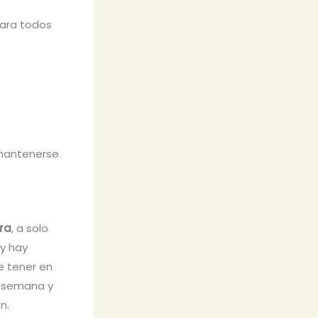
para todos
 mantenerse
ra
, a solo
 y hay
e tener en
e semana y
n.