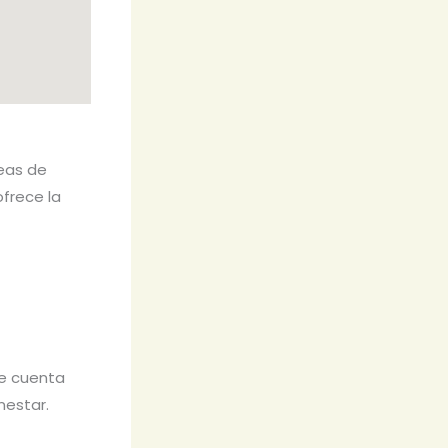
reas de
ofrece la
ue cuenta
nestar.