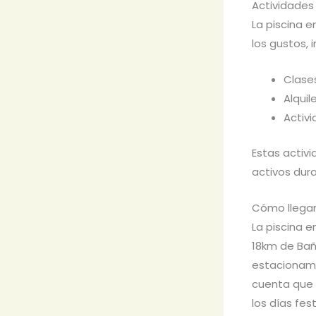
Actividades
La piscina 
los gustos, 
Clase
Alquil
Activ
Estas activ
activos duran
Cómo llegar
La piscina 
18km de Bañ
estacionamie
cuenta que 
los días fes