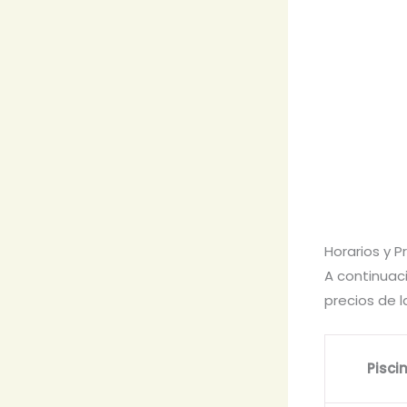
Horarios y P
A continuac
precios de l
Pisci