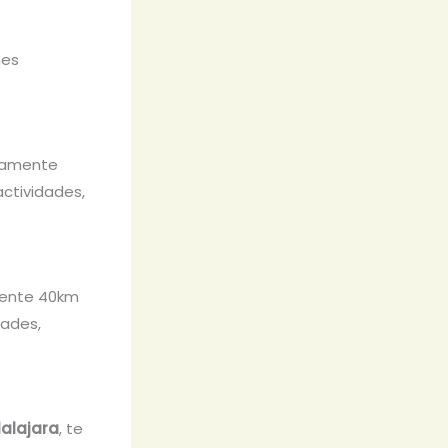
nes
adamente
actividades,
mente 40km
dades,
alajara
, te