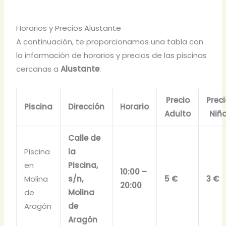
Horarios y Precios Alustante
A continuación, te proporcionamos una tabla con
la información de horarios y precios de las piscinas
cercanas a
Alustante
:
Precio
Prec
Piscina
Dirección
Horario
Adulto
Niñ
Calle de
Piscina
la
en
Piscina,
10:00 –
Molina
s/n,
5 €
3 €
20:00
de
Molina
Aragón
de
Aragón