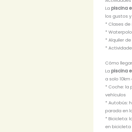
Actividades
La
piscina 
los gustos y
* Clases de
* Waterpolo
* Alquiler d
* Actividad
Cómo llegar
La
piscina 
a solo 10km 
* Coche: la
vehículos
* Autobús: 
parada en l
* Bicicleta:
en bicicleta