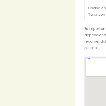
Piscina en
Tarancon
Es importan
dependiendo
recomendabl
piscina.