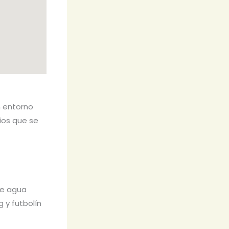
n entorno
cios que se
de agua
 y futbolín