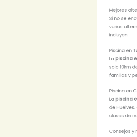
Mejores alt
Si no se en
varias alte
incluyen:
Piscina en 
La
piscina 
solo 10km d
familias y p
Piscina en 
La
piscina 
de Huelves. 
clases de n
Consejos y 