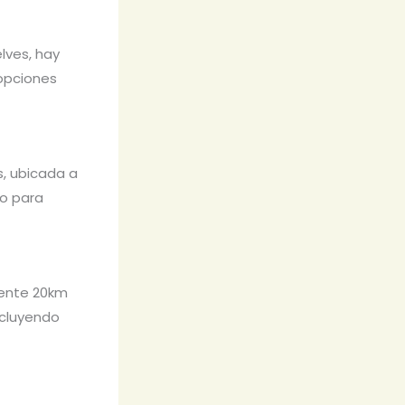
lves, hay
 opciones
, ubicada a
to para
mente 20km
ncluyendo