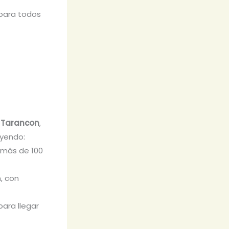
 para todos
a, Tarancon
,
uyendo:
 más de 100
, con
para llegar