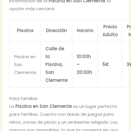
información de la
Piscina en San Clemente
, la
opción más cercana:
Precio
P
Piscina
Dirección
Horario
Adulto
N
Calle de
Piscina en
la
10:00h
San
Piscina,
–
5€
3
Clemente
San
20:00h
Clemente
Para familias
La
Piscina en San Clemente
es un lugar perfecto
para familias. Cuenta con áreas de juegos para
niños, zonas de picnic y un ambiente relajado. Los
precios son asequibles, lo que la convierte en una