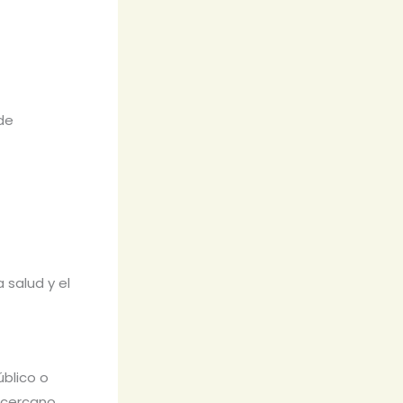
de
 salud y el
úblico o
 cercano,