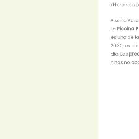
diferentes p
Piscina Poli
La
Piscina 
es una de l
20:30, es id
día. Los
pre
niños no ab