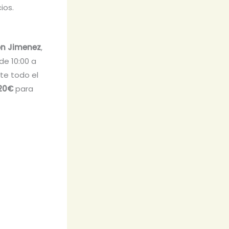
ios.
n Jimenez
,
de 10:00 a
nte todo el
,20€
para