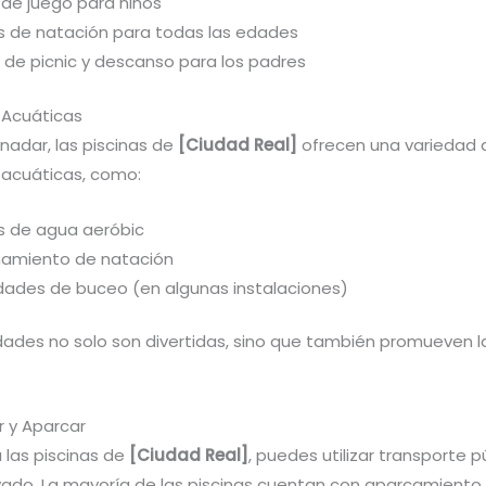
 de juego para niños
s de natación para todas las edades
 de picnic y descanso para los padres
 Acuáticas
adar, las piscinas de
[Ciudad Real]
ofrecen una variedad 
 acuáticas, como:
s de agua aeróbic
namiento de natación
idades de buceo (en algunas instalaciones)
dades no solo son divertidas, sino que también promueven la
 y Aparcar
a las piscinas de
[Ciudad Real]
, puedes utilizar transporte p
ivado. La mayoría de las piscinas cuentan con aparcamiento