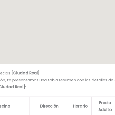
recios
[Ciudad Real]
ión, te presentamos una tabla resumen con los detalles de
Ciudad Real]
:
Precio
scina
Dirección
Horario
Adulto