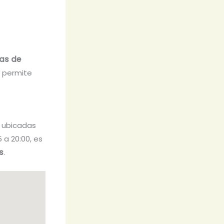
las de
e permite
, ubicadas
5 a 20:00, es
s
.