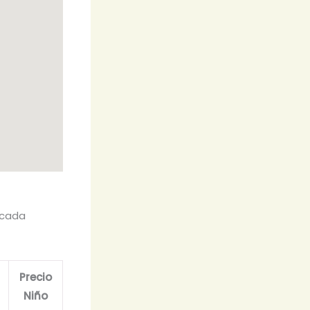
 cada
Precio
Niño