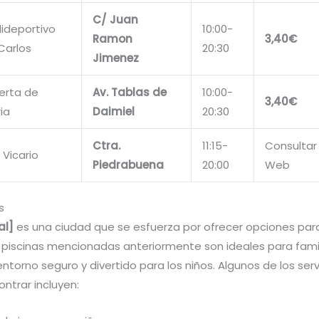
C/ Juan
lideportivo
10:00-
Ramon
3,40€
Carlos
20:30
Jimenez
uerta de
Av. Tablas de
10:00-
3,40€
ia
Daimiel
20:30
Ctra.
11:15-
Consultar
 Vicario
Piedrabuena
20:00
Web
s
al]
es una ciudad que se esfuerza por ofrecer opciones par
 piscinas mencionadas anteriormente son ideales para famil
ntorno seguro y divertido para los niños. Algunos de los ser
ntrar incluyen: