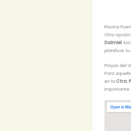
Piscina Pue
Otra opción
Daimiel
. Es
planificar tu
Playas del V
Para aquell
en la
Ctra. 
importante 