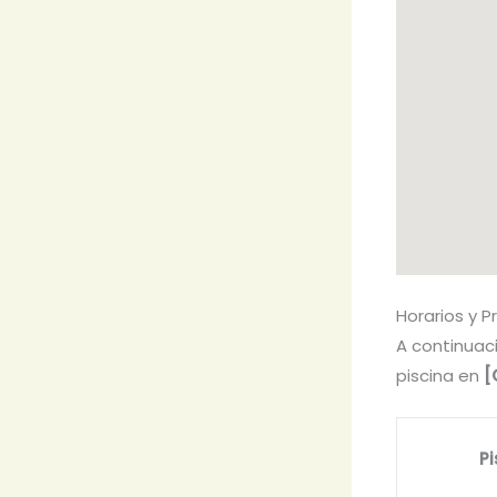
Horarios y P
A continuac
piscina en
[
Pi