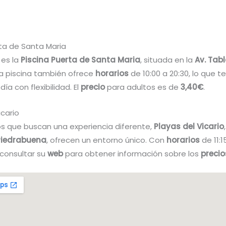
rta de Santa Maria
 es la
Piscina Puerta de Santa Maria
, situada en la
Av. Tab
ta piscina también ofrece
horarios
de 10:00 a 20:30, lo que t
 día con flexibilidad. El
precio
para adultos es de
3,40€
.
icario
os que buscan una experiencia diferente,
Playas del Vicario
Piedrabuena
, ofrecen un entorno único. Con
horarios
de 11:1
consultar su
web
para obtener información sobre los
precio