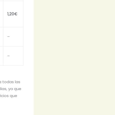
1,20€
–
–
a todas las
ias, ya que
vicios que