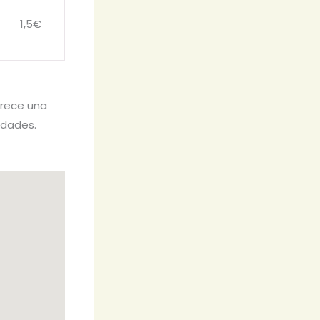
1,5€
frece una
edades.