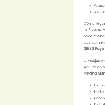
Clase
Alquil
Cómo llegar
La
Piscina 
hace fácilme
aparcamient
21560 Pay
Consejos y 
Aquí te dej
Piscina Mu
Lleva 
No te 
Evita 
Disfru