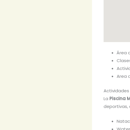
Área 
Clase
Activ
Area 
Actividades
La
Piscina 
deportivas,
Natac
Water