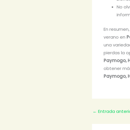
No olv
infor
En resumen,
verano en
P
una varieda
pierdas la o
Paymogo, H
obtener más i
Paymogo, H
←
Entrada anteri