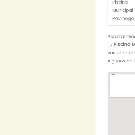
Piscina
Municipal
Paymogo
Para familia
La
Piscina 
variedad de
Algunos de l