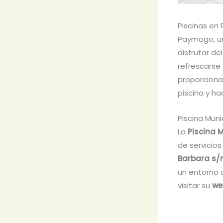
Piscinas en
Paymogo, un
disfrutar de
refrescarse 
proporcionar
piscina y ha
Piscina Mun
La
Piscina 
de servicio
Barbara s/
un entorno 
visitar su
we