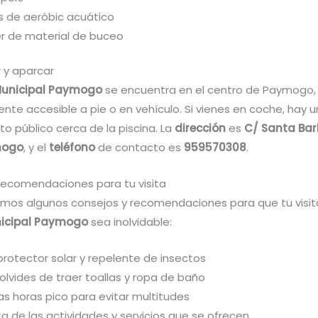
s de aeróbic acuático
er de material de buceo
 y aparcar
Municipal Paymogo
se encuentra en el centro de Paymogo, 
nte accesible a pie o en vehículo. Si vienes en coche, hay u
o público cerca de la piscina. La
dirección
es
C/ Santa Bar
mogo
, y el
teléfono
de contacto es
959570308
.
recomendaciones para tu visita
amos algunos consejos y recomendaciones para que tu visita
nicipal Paymogo
sea inolvidable:
protector solar y repelente de insectos
olvides de traer toallas y ropa de baño
las horas pico para evitar multitudes
ta de las actividades y servicios que se ofrecen