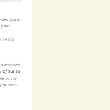
 ideal para
o para
a a esta
na variedad
la
C/ Santa
cuenta con
 y puedes