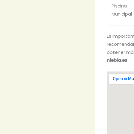
Piscina
Municipal
Es importan
recomendamo
obtener más
niebla.es
.