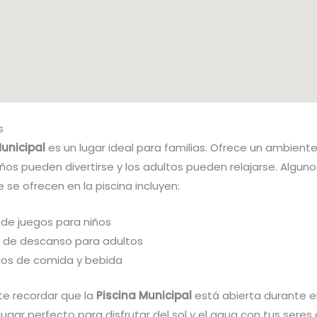
s
Municipal
es un lugar ideal para familias. Ofrece un ambient
ños pueden divertirse y los adultos pueden relajarse. Alguno
e se ofrecen en la piscina incluyen:
 de juegos para niños
 de descanso para adultos
cios de comida y bebida
te recordar que la
Piscina Municipal
está abierta durante el
 lugar perfecto para disfrutar del sol y el agua con tus seres