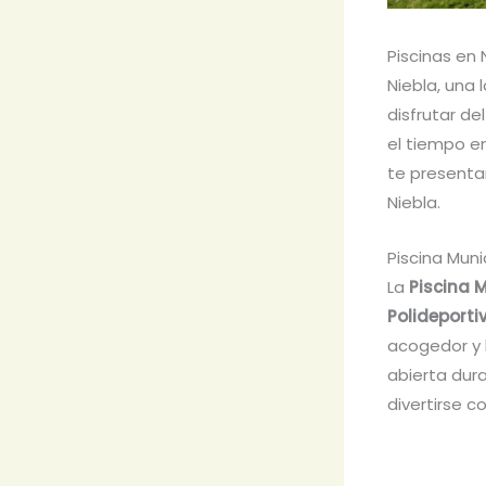
Piscinas en 
Niebla, una 
disfrutar de
el tiempo en
te presentam
Niebla.
Piscina Muni
La
Piscina 
Polideporti
acogedor y b
abierta dura
divertirse c