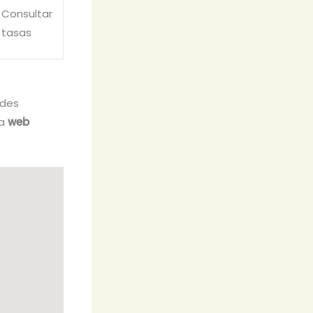
Consultar
tasas
edes
la
web