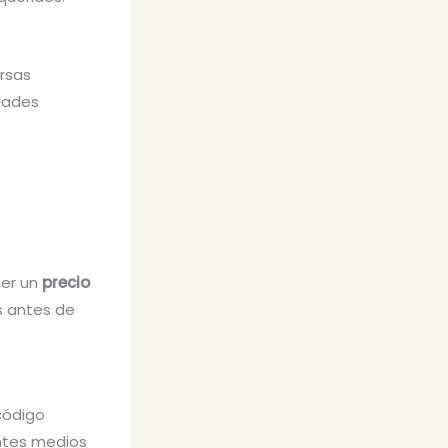
rsas
dades
ner un
precio
s antes de
 código
ientes medios