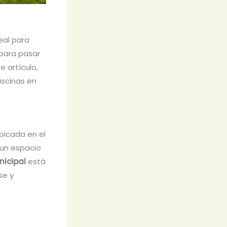
deal para
 para pasar
e artículo,
iscinas en
bicada en el
 un espacio
nicipal
está
se y