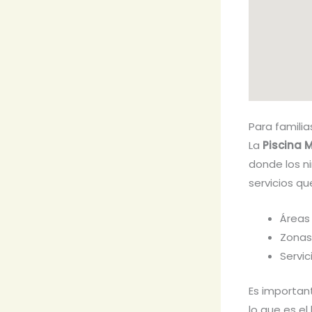
Para familia
La
Piscina 
donde los ni
servicios qu
Áreas
Zonas
Servi
Es importan
lo que es el