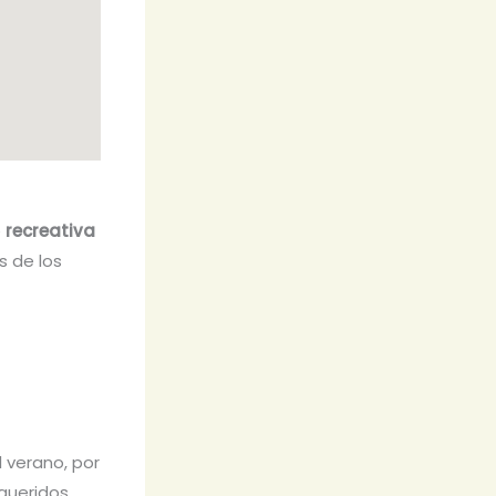
e
recreativa
s de los
 verano, por
 queridos.