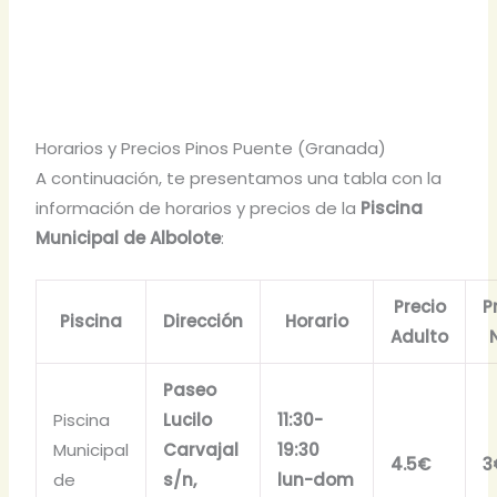
Horarios y Precios Pinos Puente (Granada)
A continuación, te presentamos una tabla con la
información de horarios y precios de la
Piscina
Municipal de Albolote
:
Precio
P
Piscina
Dirección
Horario
Adulto
Paseo
Piscina
Lucilo
11:30-
Municipal
Carvajal
19:30
4.5€
3
de
s/n,
lun-dom