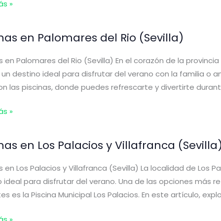
s
ás »
s
inas en Palomares del Rio (Sevilla)
)
s en Palomares del Rio (Sevilla) En el corazón de la provinci
, un destino ideal para disfrutar del verano con la familia o
n las piscinas, donde puedes refrescarte y divertirte dura
s
ás »
res
nas en Los Palacios y Villafranca (Sevilla
s en Los Palacios y Villafranca (Sevilla) La localidad de Los Pal
)
 ideal para disfrutar del verano. Una de las opciones más re
tes es la Piscina Municipal Los Palacios. En este artículo, e
s
ás »