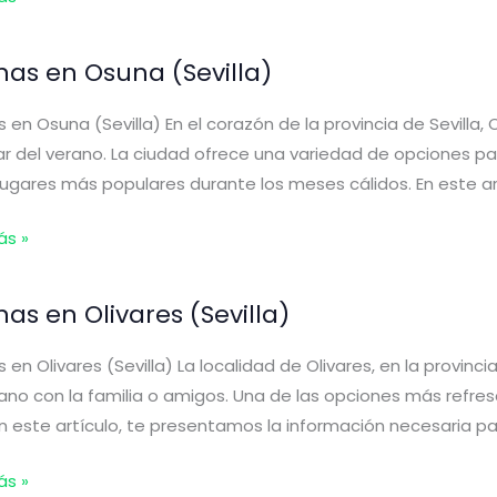
inas en Osuna (Sevilla)
s
s en Osuna (Sevilla) En el corazón de la provincia de Sevil
anca
ar del verano. La ciudad ofrece una variedad de opciones para
)
lugares más populares durante los meses cálidos. En este ar
s
ás »
nas en Olivares (Sevilla)
)
s en Olivares (Sevilla) La localidad de Olivares, en la provinci
ano con la familia o amigos. Una de las opciones más refresca
n este artículo, te presentamos la información necesaria para
s
ás »