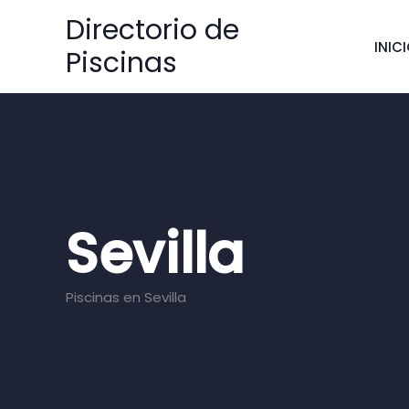
Ir
Directorio de
al
INIC
Piscinas
contenido
Sevilla
Piscinas en Sevilla