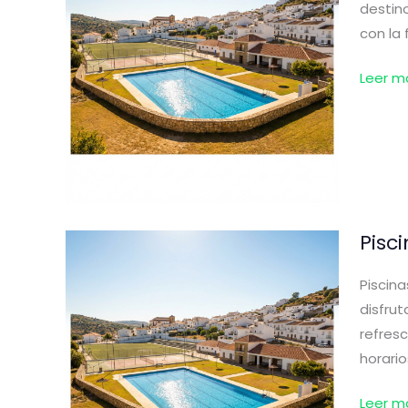
la
destino
Conce
con la 
(Sevilla
Piscina
Leer m
en
Moron
de
la
Fronte
(Sevilla
Pisc
Piscina
disfrut
refresc
horario
Piscina
Leer m