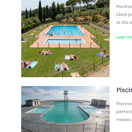
Piscina
ideal p
el día 
Piscina
Leer m
en
Pedrer
(Sevilla
Pisc
Piscina
perfect
meses c