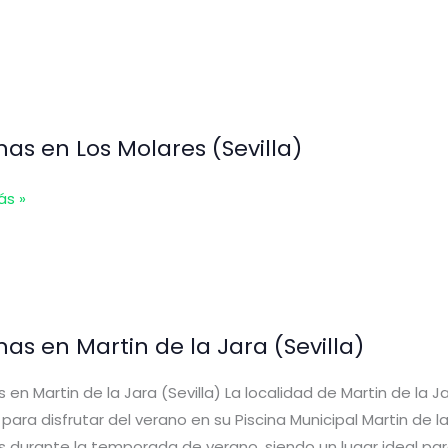
lano
)
inas en Los Molares (Sevilla)
s
ás »
s
)
nas en Martin de la Jara (Sevilla)
s en Martin de la Jara (Sevilla) La localidad de Martin de la J
para disfrutar del verano en su Piscina Municipal Martin de la
s durante la temporada de verano, siendo un lugar ideal pa