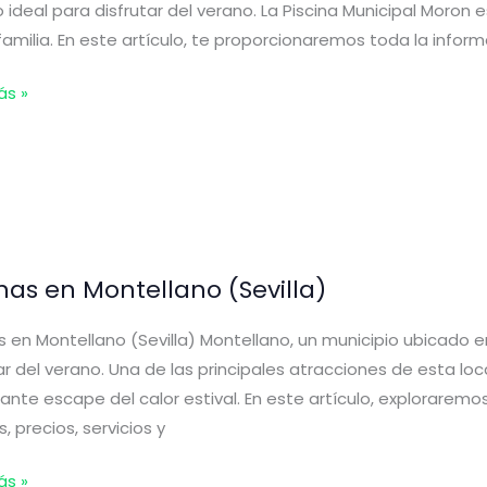
 ideal para disfrutar del verano. La Piscina Municipal Moron e
pcion
familia. En este artículo, te proporcionaremos toda la informa
)
s
ás »
ra
)
inas en Montellano (Sevilla)
s en Montellano (Sevilla) Montellano, un municipio ubicado en 
ar del verano. Una de las principales atracciones de esta loc
ante escape del calor estival. En este artículo, exploraremo
s, precios, servicios y
s
ás »