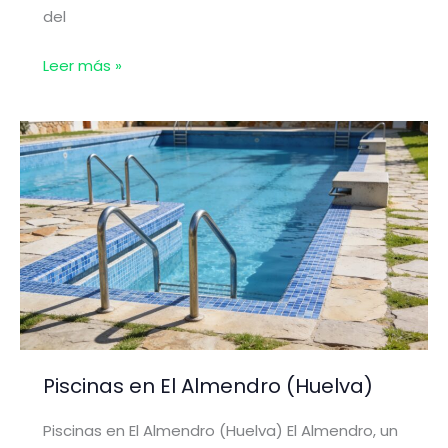
del
Piscinas
Leer más »
en
Almonaster
la
Real
(Huelva)
Piscinas en El Almendro (Huelva)
Piscinas en El Almendro (Huelva) El Almendro, un