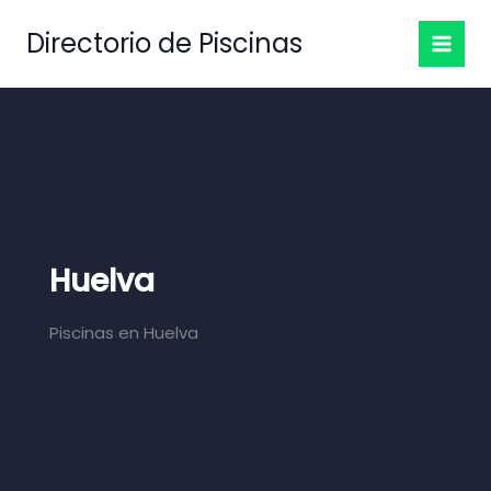
Ir
Directorio de Piscinas
al
contenido
Huelva
Piscinas en Huelva