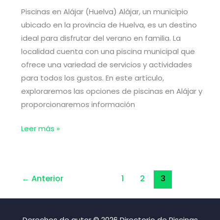
Piscinas en Alájar (Huelva) Alájar, un municipio
ubicado en la provincia de Huelva, es un destino
ideal para disfrutar del verano en familia. La
localidad cuenta con una piscina municipal que
ofrece una variedad de servicios y actividades
para todos los gustos. En este artículo,
exploraremos las opciones de piscinas en Alájar y
proporcionaremos información
Piscinas
Leer más »
en
Alájar
(Huelva)
←
Anterior
1
2
3
Derechos de autor © 2026 Directorio de Piscinas