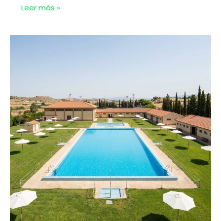
Piscinas
Leer más »
en
Bonares
(Huelva)