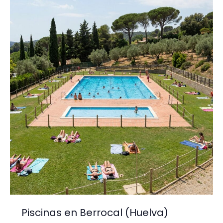
Par
del
Condado
(Huelva)
Piscinas en Berrocal (Huelva)