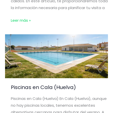
cálidos. En este artículo, te proporcionaremos toda
la información necesaria para planificar tu visita a
Piscinas
Leer más »
en
Calañas
(Huelva)
Piscinas en Cala (Huelva)
Piscinas en Cala (Huelva) En Cala (Huelva), aunque
no hay piscinas locales, tenemos excelentes
alternativas cercanas para disfrutar del verano. A